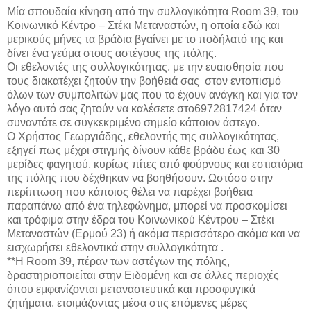
Μία σπουδαία κίνηση από την συλλογικότητα Room 39, του
Κοινωνικό Κέντρο – Στέκι Μεταναστών, η οποία εδώ και
μερικούς μήνες τα βράδια βγαίνει με το ποδήλατό της και
δίνει ένα γεύμα στους αστέγους της πόλης.
Οι εθελοντές της συλλογικότητας, με την ευαισθησία που
τους διακατέχει ζητούν την βοήθειά σας στον εντοπισμό
όλων των συμπολιτών μας που το έχουν ανάγκη και για τον
λόγο αυτό σας ζητούν να καλέσετε στο6972817424 όταν
συναντάτε σε συγκεκριμένο σημείο κάποιον άστεγο.
Ο Χρήστος Γεωργιάδης, εθελοντής της συλλογικότητας,
εξηγεί πως μέχρι στιγμής δίνουν κάθε βράδυ έως και 30
μερίδες φαγητού, κυρίως πίτες από φούρνους και εστιατόρια
της πόλης που δέχθηκαν να βοηθήσουν. Ωστόσο στην
περίπτωση που κάποιος θέλει να παρέχει βοήθεια
παραπάνω από ένα τηλεφώνημα, μπορεί να προσκομίσει
και τρόφιμα στην έδρα του Κοινωνικού Κέντρου – Στέκι
Μεταναστών (Ερμού 23) ή ακόμα περισσότερο ακόμα και να
εισχωρήσει εθελοντικά στην συλλογικότητα .
**Η Room 39, πέραν των αστέγων της πόλης,
δραστηριοποιείται στην Ειδομένη και σε άλλες περιοχές
όπου εμφανίζονται μεταναστευτικά και προσφυγικά
ζητήματα, ετοιμάζοντας μέσα στις επόμενες μέρες