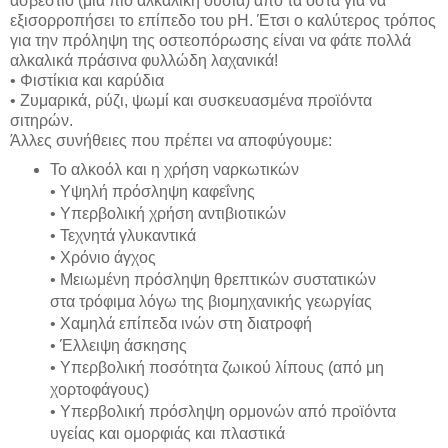
ασβέστιο (μια πιο αλκαλική ουσία) από τα οστά για να
εξισορροπήσει το επίπεδο του pH. Έτσι ο καλύτερος τρόπος
για την πρόληψη της οστεοπόρωσης είναι να φάτε πολλά
αλκαλικά πράσινα φυλλώδη λαχανικά!
• Φιστίκια και καρύδια
• Ζυμαρικά, ρύζι, ψωμί και συσκευασμένα προϊόντα
σιτηρών.
Άλλες συνήθειες που πρέπει να αποφύγουμε:
Το αλκοόλ και η χρήση ναρκωτικών
• Υψηλή πρόσληψη καφεΐνης
• Υπερβολική χρήση αντιβιοτικών
• Τεχνητά γλυκαντικά
• Χρόνιο άγχος
• Μειωμένη πρόσληψη θρεπτικών συστατικών
στα τρόφιμα λόγω της βιομηχανικής γεωργίας
• Χαμηλά επίπεδα ινών στη διατροφή
• Έλλειψη άσκησης
• Υπερβολική ποσότητα ζωικού λίπους (από μη
χορτοφάγους)
• Υπερβολική πρόσληψη ορμονών από προϊόντα
υγείας και ομορφιάς και πλαστικά