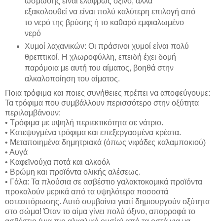
ώσμωσης είναι ελαφρώς όξινο, αλλά
εξακολουθεί να είναι πολύ καλύτερη επιλογή από
το νερό της βρύσης ή το καθαρό εμφιαλωμένο
νερό
Χυμοί λαχανικών: Οι πράσινοι χυμοί είναι πολύ
θρεπτικοί. Η χλωροφύλλη, επειδή έχει δομή
παρόμοια με αυτή του αίματος, βοηθά στην
αλκαλοποίηση του αίματος.
Ποια τρόφιμα και ποιες συνήθειες πρέπει να αποφεύγουμε:
Τα τρόφιμα που συμβάλλουν περισσότερο στην οξύτητα
περιλαμβάνουν:
• Τρόφιμα με υψηλή περιεκτικότητα σε νάτριο.
• Κατεψυγμένα τρόφιμα και επεξεργασμένα κρέατα.
• Μεταποιημένα δημητριακά (όπως νιφάδες καλαμποκιού)
• Αυγά
• Καφεϊνούχα ποτά και αλκοόλ
• Βρώμη και προϊόντα ολικής αλέσεως.
• Γάλα: Τα πλούσια σε ασβέστιο γαλακτοκομικά προϊόντα
προκαλούν μερικά από τα υψηλότερα ποσοστά
οστεοπόρωσης. Αυτό συμβαίνει γιατί δημιουργούν οξύτητα
στο σώμα! Όταν το αίμα γίνει πολύ όξινο, απορροφά το