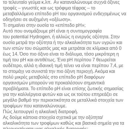
το τελευταίο γεύμα κ.λπ. Αν καταναλώνουμε συχνά όξινες
τροφές – γνωστές και ως τρόφιμα τέφρας – το
μεταβαλλόμενο επίπεδο pH του οργανισμού ενδεχομένως να
οδηγήσει σε αυξημένη «οξέωση».
Τι σημαίνει στην ουσία το «επίπεδο pH»;
Αυτό που ονομάζουμε pH είναι η συντομογραφία
του potential Hydrogen, ή αλλιώς η ενεργός οξύτητα. Στην
ουσία μετρά την οξύτητα ή την αλκαλικότητα των υγρών και
των ιστών του σώματός μας και μετράται σε κλίμακα από 0
έως 14. Όσο πιο όξινο είναι το διάλυμα, τόσο μικρότερη η
τιμή του pH και αντιθέτως. Ένα pH περίπου 7 θεωρείται
ουδέτερο, αλλά η ιδανική τιμή τείνει να είναι περίπου 7,4, με
το στομάχι να συνιστά την πιο όξινη περιοχή. Ακόμα και
πολύ μικρές μεταβολές στο επίπεδο pΗ διαφόρων
οργανισμών μπορούν να προκαλέσουν σημαντικά
προβλήματα. Το επίπεδο pH είναι επίσης ζωτικής σημασίας
για την καλλιέργεια φυτών και ως εκ τούτου επηρεάζει σε
μεγάλο βαθμό την περιεκτικότητα σε μεταλλικά στοιχεία των
τροφίμων που καταναλώνουμε.
Πώς λειτουργεί η αλκαλική διατροφή.
Ας δούμε κάποια στοιχεία σχετικά με την οξύτητα/
αλκαλικότητα των τροφίμων καθώς και βασικά σημεία για τα
πλεονεκτήματα μιας αλκαλικής διατροφής: