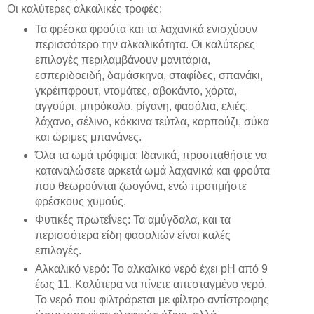
Οι καλύτερες αλκαλικές τροφές:
Τα φρέσκα φρούτα και τα λαχανικά ενισχύουν
περισσότερο την αλκαλικότητα. Οι καλύτερες
επιλογές περιλαμβάνουν μανιτάρια,
εσπεριδοειδή, δαμάσκηνα, σταφίδες, σπανάκι,
γκρέιπφρουτ, ντομάτες, αβοκάντο, χόρτα,
αγγούρι, μπρόκολο, ρίγανη, φασόλια, ελιές,
λάχανο, σέλινο, κόκκινα τεύτλα, καρπούζι, σύκα
και ώριμες μπανάνες.
Όλα τα ωμά τρόφιμα: Ιδανικά, προσπαθήστε να
καταναλώσετε αρκετά ωμά λαχανικά και φρούτα
που θεωρούνται ζωογόνα, ενώ προτιμήστε
φρέσκους χυμούς.
Φυτικές πρωτεΐνες: Τα αμύγδαλα, και τα
περισσότερα είδη φασολιών είναι καλές
επιλογές.
Αλκαλικό νερό: Το αλκαλικό νερό έχει pH από 9
έως 11. Καλύτερα να πίνετε απεσταγμένο νερό.
Το νερό που φιλτράρεται με φίλτρο αντίστροφης