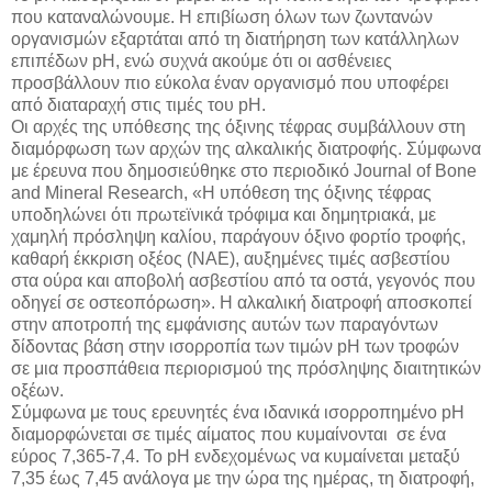
που καταναλώνουμε. Η επιβίωση όλων των ζωντανών
οργανισμών εξαρτάται από τη διατήρηση των κατάλληλων
επιπέδων pΗ, ενώ συχνά ακούμε ότι οι ασθένειες
προσβάλλουν πιο εύκολα έναν οργανισμό που υποφέρει
από διαταραχή στις τιμές του pH.
Οι αρχές της υπόθεσης της όξινης τέφρας συμβάλλουν στη
διαμόρφωση των αρχών της αλκαλικής διατροφής. Σύμφωνα
με έρευνα που δημοσιεύθηκε στο περιοδικό Journal of Bone
and Mineral Research, «Η υπόθεση της όξινης τέφρας
υποδηλώνει ότι πρωτεϊνικά τρόφιμα και δημητριακά, με
χαμηλή πρόσληψη καλίου, παράγουν όξινο φορτίο τροφής,
καθαρή έκκριση οξέος (NAE), αυξημένες τιμές ασβεστίου
στα ούρα και αποβολή ασβεστίου από τα οστά, γεγονός που
οδηγεί σε οστεοπόρωση». Η αλκαλική διατροφή αποσκοπεί
στην αποτροπή της εμφάνισης αυτών των παραγόντων
δίδοντας βάση στην ισορροπία των τιμών pH των τροφών
σε μια προσπάθεια περιορισμού της πρόσληψης διαιτητικών
οξέων.
Σύμφωνα με τους ερευνητές ένα ιδανικά ισορροπημένο pH
διαμορφώνεται σε τιμές αίματος που κυμαίνονται σε ένα
εύρος 7,365-7,4. Το pH ενδεχομένως να κυμαίνεται μεταξύ
7,35 έως 7,45 ανάλογα με την ώρα της ημέρας, τη διατροφή,