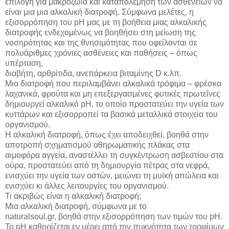
επιλογή για μακροζωία και καταπολέμηση των ασθενειών να
είναι μια μια αλκαλική διατροφή. Σύμφωνα μελέτες, η
εξισορρόπηση του pH μας με τη βοήθεια μιας αλκαλικής
διατροφής ενδεχομένως να βοηθήσει στη μείωση της
νοσηρότητας και της θνησιμότητας που οφείλονται σε
πολυάριθμες χρόνιες ασθένειες και παθήσεις – όπως
υπέρταση,
διαβήτη, αρθρίτιδα, ανεπάρκεια βιταμίνης D κ.λπ.
Μια διατροφή που περιλαμβάνει αλκαλικά τρόφιμα – φρέσκα
λαχανικά, φρούτα και μη επεξεργασμένες φυτικές πρωτεΐνες
δημιουργεί αλκαλικό pH, το οποίο προστατεύει την υγεία των
κυττάρων και εξισορροπεί τα βασικά μεταλλικά στοιχεία του
οργανισμού.
Η αλκαλική διατροφή, όπως έχει αποδειχθεί, βοηθά στην
αποτροπή σχηματισμού αθηρωματικής πλάκας στα
αιμοφόρα αγγεία, αναστέλλει τη συγκέντρωση ασβεστίου στα
ούρα, προστατεύει από τη δημιουργία πέτρας στα νεφρά,
ενισχύει την υγεία των οστών, μειώνει τη μυϊκή απώλεια και
ενισχύει κι άλλες λειτουργίες του οργανισμού.
Τι ακριβώς είναι η αλκαλική διατροφή;
Μια αλκαλική διατροφή, σύμφωνα με το
naturalsoul.gr, βοηθά στην εξισορρόπηση των τιμών του pH.
Το pH καθορίζεται εν μέρει από την πυκνότητα των τροφίμων