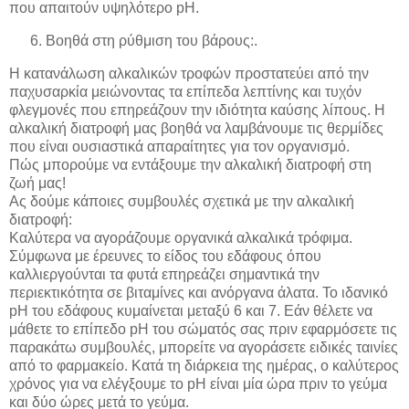
που απαιτούν υψηλότερο pΗ.
Βοηθά στη ρύθμιση του βάρους:.
Η κατανάλωση αλκαλικών τροφών προστατεύει από την
παχυσαρκία μειώνοντας τα επίπεδα λεπτίνης και τυχόν
φλεγμονές που επηρεάζουν την ιδιότητα καύσης λίπους. Η
αλκαλική διατροφή μας βοηθά να λαμβάνουμε τις θερμίδες
που είναι ουσιαστικά απαραίτητες για τον οργανισμό.
Πώς μπορούμε να εντάξουμε την αλκαλική διατροφή στη
ζωή μας!
Ας δούμε κάποιες συμβουλές σχετικά με την αλκαλική
διατροφή:
Καλύτερα να αγοράζουμε οργανικά αλκαλικά τρόφιμα.
Σύμφωνα με έρευνες το είδος του εδάφους όπου
καλλιεργούνται τα φυτά επηρεάζει σημαντικά την
περιεκτικότητα σε βιταμίνες και ανόργανα άλατα. Το ιδανικό
pH του εδάφους κυμαίνεται μεταξύ 6 και 7. Εάν θέλετε να
μάθετε το επίπεδο pH του σώματός σας πριν εφαρμόσετε τις
παρακάτω συμβουλές, μπορείτε να αγοράσετε ειδικές ταινίες
από το φαρμακείο. Κατά τη διάρκεια της ημέρας, ο καλύτερος
χρόνος για να ελέγξουμε το pH είναι μία ώρα πριν το γεύμα
και δύο ώρες μετά το γεύμα.