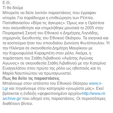
Ε.Θ..
Τι θα δούμε
Μπορείτε να δείτε λοιπόν παραστάσεις που έγραψαν
ιστορία. Για παράδειγμα η επιθεώρηση των Ρέππα,
Παπαθανασίου «Βίρα τις άγκυρες». Όμως και η Ορέστεια
που σκηνοθέτησε και επιμελήθηκε μουσικά το 2005 στην
Πειραματική Σκηνή του Εθνικού ο Δημήτρης Λιγνάδης,
σημερινός διευθυντής του Εθνικού Θεάτρου. Τα σκηνικά και
τα κοστούμια ήταν του σπουδαίου Διονύση Φωτόπουλου. Ή
την Ηλέκτρα σε σκηνοθεσία Δημήτρη Μαυρίκιου με
την Καρυοφυλλιά Καραμπέτη στον ρόλο. Ακόμα, η
παράσταση του Στάθη Λιβαθινού «Αγάπης Αγώνας
Αγωνος» σε σκηνοθεσία Στάθη Λιβαθινού με την Κατερίνα
Ευαγγελάτου στον πρώτο της ρόλο ως ηθοποιός και τη
Μαρία Ναυπλιώτου να πρωταγωνιστεί.
Πως θα δείτε τις παραστάσεις
Μπαίνουμε στον ιστότοπο του Εθνικού Θέατρου
www.n-
t.gr
και πηγαίνουμε στην κατηγορία «γνωρίστε μας». Εκεί
βρίσκεται η ένδειξη «ψηφιοποιημένο αρχείο»
http://www.nt-
archive.gr/
που οδηγεί στις παραστάσεις. Οι περισσότερες
διαθέτουν βίντεο.