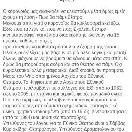
Ο κορονοϊός μας αναγκάζει να κλειστούμε μέσα όμως εμείς
έχουμε τη λύση - Πως θα πάμε θέατρο
Μένουμε σπίτι γιατί ο κορονοϊός θα κυκλοφορεί εκεί έξω.
Εδώ που τα λέμε και που να πας; Σχολεία, θέατρα,
κινηματογράφοι και κέντρα διασκέδασης κλείνουν για 15
ημέρες, καθώς οι αρχές
προσπαθούν να καθυστερήσουν την έξαρση της νόσου.
Πλέον, οι εξελίξεις μας βάζουν σε μια άλλη λογική και μεταξύ
άλλων ψάχνουμε να βρούμε τι θα κάνουμε μέσα στο σπίτι. Κι
όμως θα μπορούσαμε ακόμα και στο θέατρο να πάμε. Όχι
κυριολεκτικά, αλλά μεταφορικά. Διαδικτυακά, αν προτιμάτε.
Μέσω του Ψηφιοποιημένου Αρχείου του Εθνικού
Θεάτρου. Το Ψηφιοποιημένο Αρχείο του Εθνικού
Θεάτρου περιλαμβάνει τις συλλογές του ΕΘ, από το 1932
έως το 2005, με σπάνιο και µερικές φορές µοναδικό υλικό.
Πιο συγκεκριμένα, περιλαμβάνονται προγράµµατα των
παραστάσεων, αποκόµµατα εφηµερίδων, φωτογραφικό
υλικό, ηχητικά ντοκουµέντα (από το 1955), βιντεοσκοπήσεις
(από το 1994) και μουσικές παρτιτούρες.
Υπεύθυνος του έργου για το Εθνικό Θέατρο είναι ο Σάββας
Κυριακίδης, Θεατρολόγος, Υπεύθυνος Δραματολογίου του