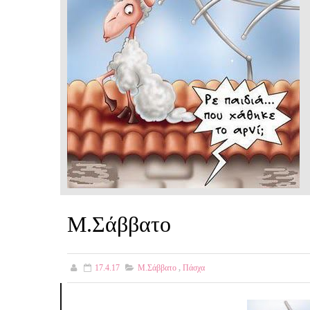
Μ.Σάββατο
17.4.17
Μ.Σάββατο
,
Πάσχα