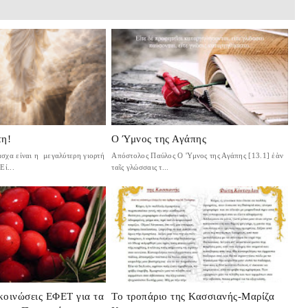
τη!
Ο Ύμνος της Αγάπης
χα είναι η μεγαλύτερη γιορτή
Απόστολος Παύλος Ο 'Υμνος της Αγάπης [13.1] ἐὰν
Εί...
ταῖς γλώσσαις τ...
κοινώσεις ΕΦΕΤ για τα
Το τροπάριο της Κασσιανής-Μαρίζα