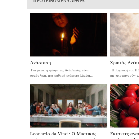
ΠΡΟΤΕΙΝΟΜΕΝΑ ΑΡΘΡΑ
Ανάσταση
Χριστός Ανέσ
Για μένα, η φλόγα της Ανάστασης είναι
Η Κυριακή του Πάσ
συμβολική, μια καθαρή ενέργεια λάμψη...
της χριστιανοσύνης.
Leonardo da Vinci: Ο Μυστικός
Έκτακτες ανα