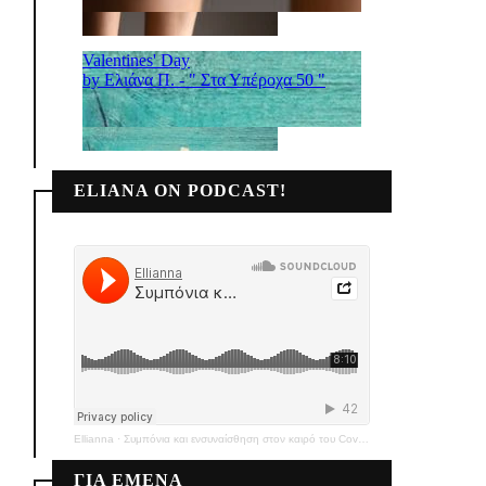
ELIANA ON PODCAST!
Ellianna
·
Συμπόνια και ενσυναίσθηση στον καιρό του Covid-19
ΓΙΑ ΕΜΕΝΑ