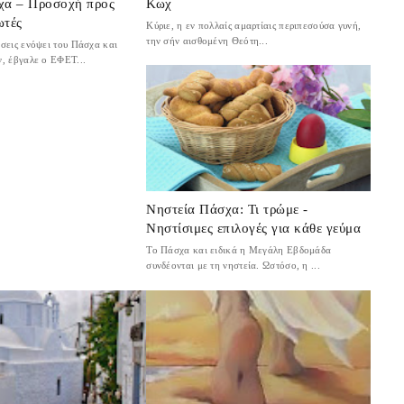
χα – Προσοχή προς
Κωχ
ωτές
Κύριε, η εν πολλαίς αμαρτίαις περιπεσούσα γυνή,
την σήν αισθομένη Θεότη...
σεις ενόψει του Πάσχα και
, έβγαλε ο ΕΦΕΤ...
Νηστεία Πάσχα: Τι τρώμε -
Νηστίσιμες επιλογές για κάθε γεύμα
Το Πάσχα και ειδικά η Μεγάλη Εβδομάδα
συνδέονται με τη νηστεία. Ωστόσο, η ...