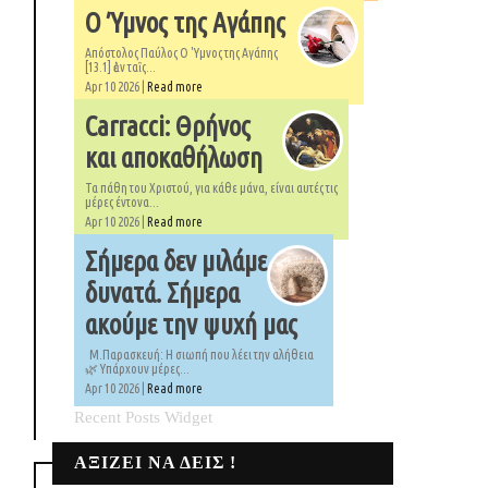
Ο Ύμνος της Αγάπης
Απόστολος Παύλος Ο 'Υμνος της Αγάπης
[13.1] ἐὰν ταῖς...
Apr 10 2026 |
Read more
Carracci: Θρήνος
και αποκαθήλωση
Τα πάθη του Χριστού, για κάθε μάνα, είναι αυτές τις
μέρες έντονα...
Apr 10 2026 |
Read more
Σήμερα δεν μιλάμε
δυνατά. Σήμερα
ακούμε την ψυχή μας
Μ.Παρασκευή: Η σιωπή που λέει την αλήθεια
🌿 Υπάρχουν μέρες...
Apr 10 2026 |
Read more
Recent Posts Widget
ΑΞΙΖΕΙ ΝΑ ΔΕΙΣ !