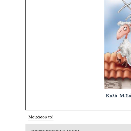
Καλό Μ.Σά
Μοιράσου το!