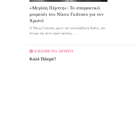
«Μεγάλη Πέμπτη»: Το σπαρακτικό
μοιρολόι του Νίκου Γκάτσου για τον
Χριστό
Ο Νίκος Γκάτσος υμνεί την ανυπέρβλητη θυσία, στο
όνομα της άνευ όρων αγάπης. ...
ΕΠΟΜΕΝΟ ΑΡΘΡΟ
Καλό Πάσχα!!