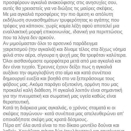
προσφέρουν αγκαλιά ανακούφισης στις ανησυχίες σου,
αυτές θα χρειαστείς για να διώξεις τις μαύρες σκέψεις.
Με μια αγκαλιά προσφέρεις την πιο άμεση κι απόλυτη
εκδήλωση συναισθημάτων τρυφερότητας κι αγάπης που
τρέφεις για κάποιον, χωρίς καμία λέξη αφού αποτελεί μια
εναλλακτική μορφή επικοινωνίας, ιδανική για περιπτώσεις
που τα λόγια δεν αρκούν.
Αν μιμούμασταν όλοι το αρσενικό παράδειγμα
χαιρετισμού (την αγκαλιά) και δίναμε τέλος στα δίχως νόημα
φιλιά στον αέρα, σίγουρα η ψυχή μας θα τρεφόταν καλύτερα.
Όλοι αισθανόμαστε ομορφότερα μετά από μια αγκαλιά και
δεν είναι τυχαίο. Έρευνες έχουν δείξει πως η αγκαλιά
αυξάνει την αιμογλοβύνη στο αίμα και κατά συνέπεια
δημιουργεί ευεξία και βοηθά στο να ξεπεράσουμε τους
φόβους μας. Ακόμα παράγει οξυτοκίνη, ορμόνη που μας
προκαλεί καλή διάθεση. Η αγκαλιά λοιπόν είναι σημαντική
για την πνευματική και σωματική μας υγεία καθώς είναι
θεραπευτική.
Κατά τη διάρκεια μιας αγκαλιάς, ο χρόνος σταματά κι οι
σκέψεις παγώνουν· κατά συνέπεια μας απελευθερώνει απ’
οποιαδήποτε σκέψη μας κρατά δέσμιους.
Πέρα απ’ όλα αυτά είναι το πιο δίκαιο μοντέλο δούναι και