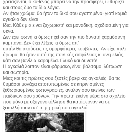
χρειάζονται, ο καθένας μπορεί να την προσφέρει, ψιθυρίζει
και στους δύο τα ίδια λόγια.
Αν ήταν χρώμα, θα ήταν το δικό σου αγαπημένο· γιατί καμιά
αγκαλιά δεν είναι
ίδια. Κάθε μία είναι ξεχωριστή και μοναδική, σχεδιασμένη για
σένα.
Δεν έχει φωνή κι όμως ηχεί σαν την πιο δυνατή χαρμόσυνη
καμπάνα. Δεν έχει λέξεις κι όμως απ’
αυτήν θα ακούσεις τις ομορφότερες κουβέντες. Αν είχε πάλι
άρωμα, θα ήταν αυτό της παιδικής ασφάλειας κι ανεμελιάς,
κάτι σαν βανίλια-καραμέλα. Γλυκό και δυνατό!
Η αγκαλιά λοιπόν είναι φάρμακο, είναι βάλσαμο, λύτρωση
και σωτηρία.
Μιας και τις πρώτες σου ζεστές βρεφικές αγκαλιές, θα τις
θυμάσαι μονάχα αποτυπωμένες σε κιτρινισμένες
ξεθωριασμένες φωτογραφίες, αναλογίσου εκείνες των
παιδικών σου χρόνων. Την πρώτη εκείνη μέρα στο σχολείο·
που μόνο με οξυγονοκόλληση θα κατάφερναν να σε
ξεκολλήσουν απ’ τη μητρική σου αγκαλιά.