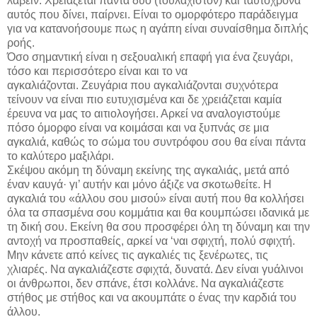
λαβείν. Χρειάζεται πάντα δύο (τουλάχιστον) και ταυτόχρονα
αυτός που δίνει, παίρνει. Είναι το ομορφότερο παράδειγμα
για να κατανοήσουμε πως η αγάπη είναι συναίσθημα διπλής
ροής.
Όσο σημαντική είναι η σεξουαλική επαφή για ένα ζευγάρι,
τόσο και περισσότερο είναι και το να
αγκαλιάζονται. Ζευγάρια που αγκαλιάζονται συχνότερα
τείνουν να είναι πιο ευτυχισμένα και δε χρειάζεται καμία
έρευνα να μας το αιτιολογήσει. Αρκεί να αναλογιστούμε
πόσο όμορφο είναι να κοιμάσαι και να ξυπνάς σε μια
αγκαλιά, καθώς το σώμα του συντρόφου σου θα είναι πάντα
το καλύτερο μαξιλάρι.
Σκέψου ακόμη τη δύναμη εκείνης της αγκαλιάς, μετά από
έναν καυγά· γι’ αυτήν και μόνο άξιζε να σκοτωθείτε. Η
αγκαλιά του «άλλου σου μισού» είναι αυτή που θα κολλήσει
όλα τα σπασμένα σου κομμάτια και θα κουμπώσει ιδανικά με
τη δική σου. Εκείνη θα σου προσφέρει όλη τη δύναμη και την
αντοχή να προσπαθείς, αρκεί να ‘ναι σφιχτή, πολύ σφιχτή.
Μην κάνετε από κείνες τις αγκαλιές τις ξενέρωτες, τις
χλιαρές. Να αγκαλιάζεστε σφιχτά, δυνατά. Δεν είναι γυάλινοι
οι άνθρωποι, δεν σπάνε, έτσι κολλάνε. Να αγκαλιάζεστε
στήθος με στήθος και να ακουμπάτε ο ένας την καρδιά του
άλλου.