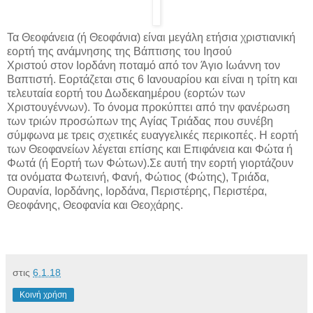
Τα Θεοφάνεια (ή Θεοφάνια) είναι μεγάλη ετήσια χριστιανική
εορτή της ανάμνησης της Βάπτισης του Ιησού
Χριστού στον Ιορδάνη ποταμό από τον Άγιο Ιωάννη τον
Βαπτιστή. Εορτάζεται στις 6 Ιανουαρίου και είναι η τρίτη και
τελευταία εορτή του Δωδεκαημέρου (εορτών των
Χριστουγέννων). Το όνομα προκύπτει από την φανέρωση
των τριών προσώπων της Αγίας Τριάδας που συνέβη
σύμφωνα με τρεις σχετικές ευαγγελικές περικοπές. Η εορτή
των Θεοφανείων λέγεται επίσης και Επιφάνεια και Φώτα ή
Φωτά (ή Εορτή των Φώτων).Σε αυτή την εορτή γιορτάζουν
τα ονόματα Φωτεινή, Φανή, Φώτιος (Φώτης), Τριάδα,
Ουρανία, Ιορδάνης, Ιορδάνα, Περιστέρης, Περιστέρα,
Θεοφάνης, Θεοφανία και Θεοχάρης.
στις
6.1.18
Κοινή χρήση