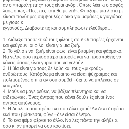
αν ο «παραλήπτης» τους είναι αγόρι. Όπως λέει κι ο σοφός
λαός όμως «Πες, πες κάτι θα μείνει!». Φτιάξαμε μια λίστα με
είκοσι πολύτιμες συμβουλές ειδικά για μαμάδες κ γιαγιάδες
με γιους κ
εγγονούς.. Διαβάστε τις και συμπληρώστε ελεύθερα…
1. Διάλεξε προσεκτικά τους φίλους σου! Οι παρέες έρχονται
και φεύγουν, οι φίλοι είναι για μια ζωή.
2. Το γέλιο είναι ζωή, είναι φως, είναι βιταμίνη και φάρμακο.
Να γελάς όσο περισσότερο μπορείς και να προσπαθείς να
κάνεις όσους είναι γύρω σου να γελούν.
3. Η βία είναι για τους δειλούς και τους «μικρούς»
ανθρώπους. Κατόρθωμα είναι το να είσαι ψύχραιμος και
πολιτισμένος ό,τι κι αν σου συμβεί –όχι το να μπλέκεις σε
καυγάδες.
4. Μάθε να μαγειρεύεις, να βάζεις πλυντήριο και να
σιδερώνεις. Ένας άντρας που κάνει δουλειές είναι ένας
άντρας αυτόνομος.
5. Η δουλειά σου πρέπει να σου δίνει χαρά! Αν δεν σ’ αρέσει
εκεί που βρίσκεσαι, φύγε –δεν είσαι δέντρο.
6. Το ένα ψέμα φέρνει το άλλο. Να λες πάντα την αλήθεια,
όσο κι αν μπορεί να σου κοστίσει.