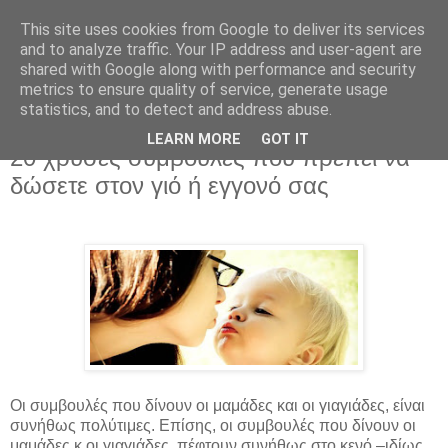
This site uses cookies from Google to deliver its services
and to analyze traffic. Your IP address and user-agent are
shared with Google along with performance and security
metrics to ensure quality of service, generate usage
statistics, and to detect and address abuse.
LEARN MORE
GOT IT
Σάββατο 14 Απριλίου 2018
20 χρυσές συμβουλές που πρέπει να
δώσετε στον γιό ή εγγονό σας
Οι συμβουλές που δίνουν οι μαμάδες και οι γιαγιάδες, είναι
συνήθως πολύτιμες. Επίσης, οι συμβουλές που δίνουν οι
μαμάδες κ οι γιαγιάδες, πέφτουν συνήθως στο κενό –ιδίως