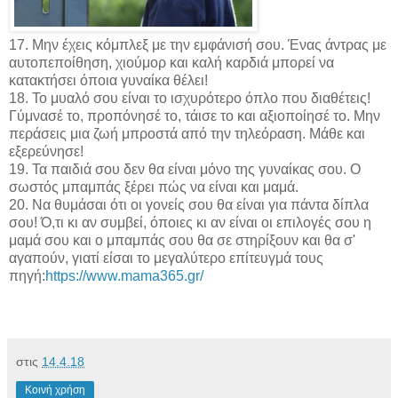
17. Μην έχεις κόμπλεξ με την εμφάνισή σου. Ένας άντρας με
αυτοπεποίθηση, χιούμορ και καλή καρδιά μπορεί να
κατακτήσει όποια γυναίκα θέλει!
18. Το μυαλό σου είναι το ισχυρότερο όπλο που διαθέτεις!
Γύμνασέ το, προπόνησέ το, τάισε το και αξιοποίησέ το. Μην
περάσεις μια ζωή μπροστά από την τηλεόραση. Μάθε και
εξερεύνησε!
19. Τα παιδιά σου δεν θα είναι μόνο της γυναίκας σου. Ο
σωστός μπαμπάς ξέρει πώς να είναι και μαμά.
20. Να θυμάσαι ότι οι γονείς σου θα είναι για πάντα δίπλα
σου! Ό,τι κι αν συμβεί, όποιες κι αν είναι οι επιλογές σου η
μαμά σου και ο μπαμπάς σου θα σε στηρίξουν και θα σ'
αγαπούν, γιατί είσαι το μεγαλύτερο επίτευγμά τους
πηγή:
https://www.mama365.gr/
στις
14.4.18
Κοινή χρήση