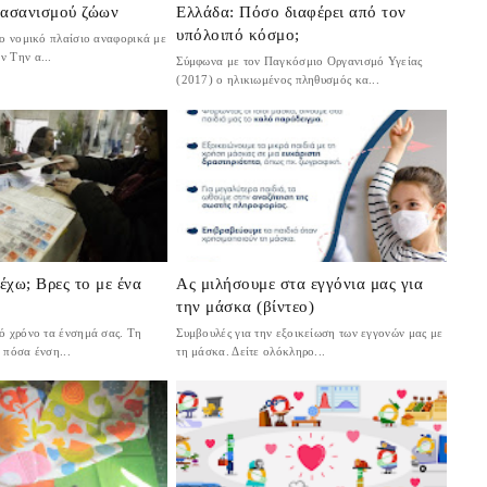
βασανισμού ζώων
Ελλάδα: Πόσο διαφέρει από τον
υπόλοιπό κόσμο;
ο νομικό πλαίσιο αναφορικά με
ν Την α...
Σύμφωνα με τον Παγκόσμιο Οργανισμό Υγείας
(2017) ο ηλικιωμένος πληθυσμός κα...
χω; Βρες το με ένα
Ας μιλήσουμε στα εγγόνια μας για
την μάσκα (βίντεο)
ό χρόνο τα ένσημά σας. Τη
Συμβουλές για την εξοικείωση των εγγονών μας με
 πόσα ένση...
τη μάσκα. Δείτε ολόκληρο...