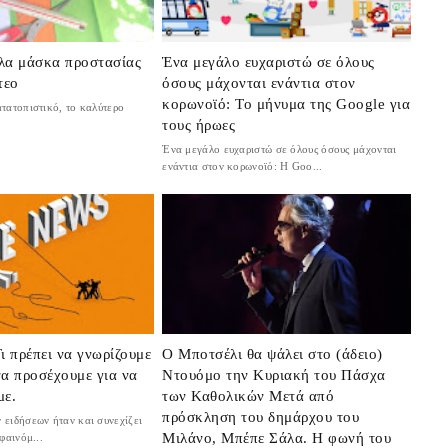
λα μάσκα προστασίας
Ένα μεγάλο ευχαριστώ σε όλους
τεο
όσους μάχονται ενάντια στον
κορωνοϊό: Το μήνυμα της Google για
ατοπιστικό, το καλύτερο
τους ήρωες
Ένα μεγάλο ευχαριστώ σε όλους όσους μάχονται
ενάντια στον κορωνοϊό: Η Goo...
ι πρέπει να γνωρίζουμε
Ο Μποτσέλι θα ψάλει στο (άδειο)
 να προσέχουμε για να
Ντουόμο την Κυριακή του Πάσχα
με.
των Καθολικών Μετά από
πρόσκληση του δημάρχου του
 ειδήσεων ήταν και συνεχίζει
Μιλάνο, Μπέπε Σάλα. Η φωνή του
φαινόμ...