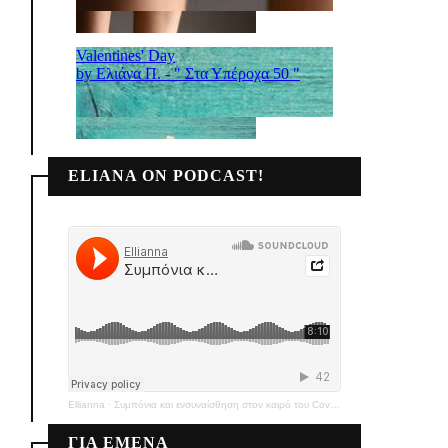
ELIANA ON PODCAST!
Ellianna
·
Συμπόνια και ενσυναίσθηση στον καιρό του Covid-19
ΓΙΑ ΕΜΕΝΑ