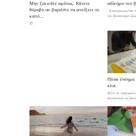
Μην ξεκινάτε αμέσως. Κάνετε
αδίκημα του 
θόρυβο αν βαριέστε να ανοίξετε το
Αυστηροποιείται τ
καπό...
τον βασανισμό ζώω
😯
Πόσα ένσημα έ
κλικ
Δείτε σε πραγματικ
δυνατότητα να δουν