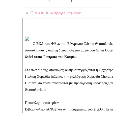
15.5.18
Αλληλεγγύη
,
Ενημέρωση
Ο Σύλλογος Φίλων του Σύγχρονου Ωδείου Θεσσαλονίκης
συναυλία αυτή, υπό τη διεύθυνση του μαέστρου Gilles Gour
δοθεί στους Γιατρούς του Κόσμου.
Στα πλαίσια της συναυλίας αυτής συνεργάζονται η Ορχήστρ
Ιταλική Χορωδία InCanto, την γαλλόφωνη Χορωδία Chorali
Η συναυλία πραγματοποιείται με την ευγενική υποστήριξη τ
Θεσσαλονίκης
Προπώληση εισιτηρίων:
Βιβλιοπωλέιο ΙΑΝΟΣ και στη Γραμματεία του Σ.Ω.Θ., Εγνα