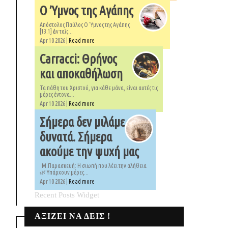
Ο Ύμνος της Αγάπης
Απόστολος Παύλος Ο 'Υμνος της Αγάπης
[13.1] ἐὰν ταῖς...
Apr 10 2026 |
Read more
Carracci: Θρήνος
και αποκαθήλωση
Τα πάθη του Χριστού, για κάθε μάνα, είναι αυτές τις
μέρες έντονα...
Apr 10 2026 |
Read more
Σήμερα δεν μιλάμε
δυνατά. Σήμερα
ακούμε την ψυχή μας
Μ.Παρασκευή: Η σιωπή που λέει την αλήθεια
🌿 Υπάρχουν μέρες...
Apr 10 2026 |
Read more
Recent Posts Widget
ΑΞΙΖΕΙ ΝΑ ΔΕΙΣ !