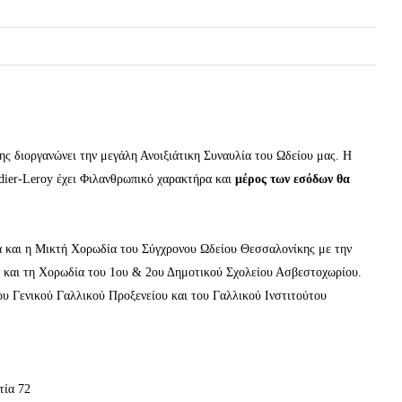
 διοργανώνει την μεγάλη Ανοιξιάτικη Συναυλία του Ωδείου μας. Η
dier-Leroy έχει Φιλανθρωπικό χαρακτήρα και
μέρος των εσόδων θα
α και η Μικτή Χορωδία του Σύγχρονου Ωδείου Θεσσαλονίκης με την
a και τη Χορωδία του 1ου & 2ου Δημοτικού Σχολείου Ασβεστοχωρίου.
ου Γενικού Γαλλικού Προξενείου και του Γαλλικού Ινστιτούτου
τία 72