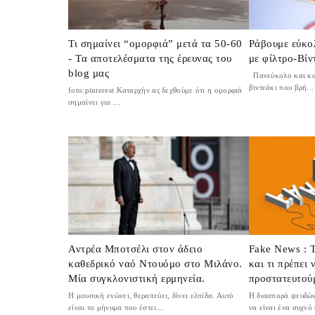
Τι σημαίνει “ομορφιά” μετά τα 50-60
Ράβουμε εύκο
- Τα αποτελέσματα της έρευνας του
με φίλτρο-Βίν
blog μας
Πανεύκολο και κατ
βιντεάκι που βρή...
foto:pinterest Καταρχήν ας δεχθούμε ότι η ομορφιά
σημαίνει για ...
Αντρέα Μποτσέλι στον άδειο
Fake News : Τ
καθεδρικό ναό Ντουόμο στο Μιλάνο.
και τι πρέπει
Μία συγκλονιστική ερμηνεία.
προστατευτού
H μουσική ενώνει, θεραπεύει, δίνει ελπίδα. Αυτό
Η διασπορά ψευδών
είναι το μήνυμα που έστει...
να είναι ένα συχνό 