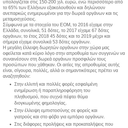
υπολογίζεται στις 150-200 χιλ. ευρώ, ενώ περισσότερο από
το 65% των Ελλήνων εξακολουθούν και δηλώνουν
ανεπαρκώς ενημερωμένοι για την δωρεά οργάνων και τις
μεταμοσχεύσεις.
Σύμφωνα με τα στοιχεία του ΕΟΜ, το 2016 είχαμε στην
Ελλάδα, συνολικά, 51 δότες, το 2017 είχαμε 67 δότες
οργάνων, το έτος 2018 45 δότες και το 2019 μέχρι και
σήμερα είχαμε συνολικά 53 δότες οργάνων.
Η μεγάλη έλλειψη δωρητών οργάνων στην χώρα μας
οφείλεται κατά κύριο λόγο στην απροθυμία των συγγενών να
συναινέσουν στη δωρεά οργάνων προσφιλών τους
προσώπων που χάθηκαν. Οι αιτίες της απροθυμίας αυτής
είναι, σίγουρα, πολλές, αλλά οι σημαντικότερες πρέπει να
αναζητηθούν:
Στην ελλιπή και πολλές φορές εσφαλμένη
ενημέρωση ή παραπληροφόρηση του
πληθυσμού, που συχνά πέφτει θύμα
διογκωμένης φημολογίας.
Στην έλλειψη εμπιστοσύνης σε φορείς και
γιατρούς και στο φόβο για εμπόριο οργάνων.
Στις διάφορες προλήψεις και προκαταλήψεις που