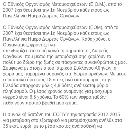
O Εθνικός Οργανισμός Μεταμοσχεύσεων (Ε.Ο.Μ.), από το
2007 έχει θεσπίσει την 1η Νοεμβρίου κάθε έτους ως
Πανελλήνια Ημέρα Δωρεάς Οργάνων.
O Εθνικός Οργανισμός Μεταμοσχεύσεων (ΕΟΜ), από το
2007 έχει θεσπίσει την 1η Νοεμβρίου κάθε έτους ως
Πανελλήνια Ημέρα Δωρεάς Οργάνων. Κάθε χρόνο, ο
Οργανισμός, φροντίζει να
υπενθυμίζει στο ευρύ κοινό τη σημασία της Δωρεάς
Οργάνων. που μέσω της μεταμόσχευσης χαρίζουν το
πολύτιμο δώρο της ζωής σε πάσχοντες συνανθρώπους μας.
Σύμφωνα με στοιχεία του Ιατρικού Συλλόγου Αθηνών, η
χώρα μας παραμένει ουραγός στη δωρεά οργάνων. Με μέσο
ευρωπαϊκό όρο τους 18 δότες ανά εκατομμύριο, στην
Ελλάδα υπάρχουν μόλις 4,8 δότες ανά εκατομμύριο
πληθυσμού. Ο μέσος χρόνος αναμονής για μόσχευμα
νεφρού είναι 6,5 χρόνια. Το 60% των νεφροπαθών
πεθαίνουν προτού βρεθεί μόσχευμα.
Η συνολική δαπάνη του ΕΟΠΥΥ την τετραετία 2012-2015
για μετάβαση στο εξωτερικό για μεταμόσχευση ανήλθε στα
35 εκατ. ευρώ, με το μέσο κόστος ανά ασθενή να