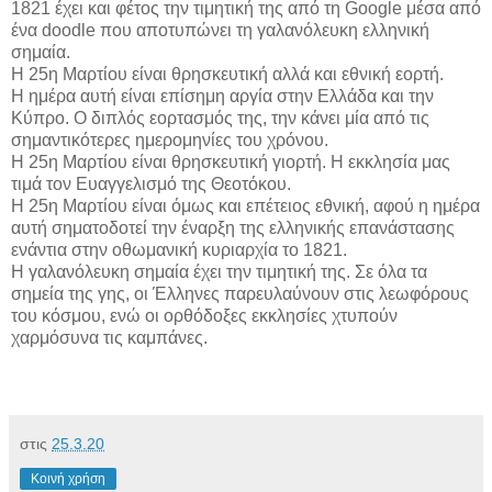
1821 έχει και φέτος την τιμητική της από τη Google μέσα από
ένα doodle που αποτυπώνει τη γαλανόλευκη ελληνική
σημαία.
Η 25η Μαρτίου είναι θρησκευτική αλλά και εθνική εορτή.
Η ημέρα αυτή είναι επίσημη αργία στην Ελλάδα και την
Κύπρο. Ο διπλός εορτασμός της, την κάνει μία από τις
σημαντικότερες ημερομηνίες του χρόνου.
Η 25η Μαρτίου είναι θρησκευτική γιορτή. Η εκκλησία μας
τιμά τον Ευαγγελισμό της Θεοτόκου.
Η 25η Μαρτίου είναι όμως και επέτειος εθνική, αφού η ημέρα
αυτή σηματοδοτεί την έναρξη της ελληνικής επανάστασης
ενάντια στην οθωμανική κυριαρχία το 1821.
Η γαλανόλευκη σημαία έχει την τιμητική της. Σε όλα τα
σημεία της γης, οι Έλληνες παρευλαύνουν στις λεωφόρους
του κόσμου, ενώ οι ορθόδοξες εκκλησίες χτυπούν
χαρμόσυνα τις καμπάνες.
στις
25.3.20
Κοινή χρήση