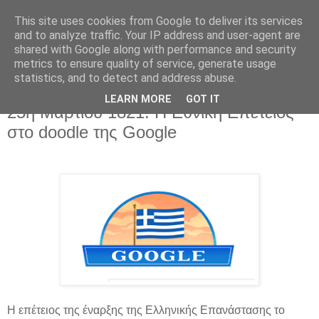
This site uses cookies from Google to deliver its services
and to analyze traffic. Your IP address and user-agent are
shared with Google along with performance and security
metrics to ensure quality of service, generate usage
statistics, and to detect and address abuse.
LEARN MORE
GOT IT
Τετάρτη 25 Μαρτίου 2020
25η Μαρτίου 1821: Η Εθνική Επέτειος
στο doodle της Google
Η επέτειος της έναρξης της Ελληνικής Επανάστασης το