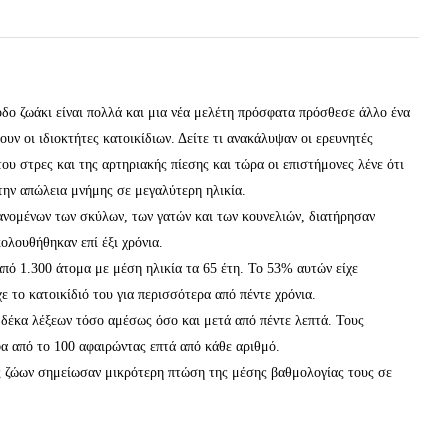
δο ζωάκι είναι πολλά και μια νέα μελέτη πρόσφατα πρόσθεσε άλλο ένα
ν οι ιδιοκτήτες κατοικίδιων. Δείτε τι ανακάλυψαν οι ερευνητές
του στρες και της αρτηριακής πίεσης και τώρα οι επιστήμονες λένε ότι
την απώλεια μνήμης σε μεγαλύτερη ηλικία.
ανομένων των σκύλων, των γατών και των κουνελιών, διατήρησαν
ολουθήθηκαν επί έξι χρόνια.
από 1.300 άτομα με μέση ηλικία τα 65 έτη. Το 53% αυτών είχε
χε το κατοικίδιό του για περισσότερα από πέντε χρόνια.
δέκα λέξεων τόσο αμέσως όσο και μετά από πέντε λεπτά. Τους
α από το 100 αφαιρώντας επτά από κάθε αριθμό.
ες ζώων σημείωσαν μικρότερη πτώση της μέσης βαθμολογίας τους σε