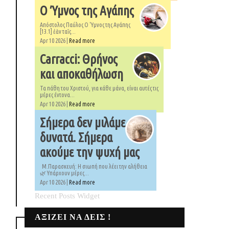
Ο Ύμνος της Αγάπης
Απόστολος Παύλος Ο 'Υμνος της Αγάπης
[13.1] ἐὰν ταῖς...
Apr 10 2026 |
Read more
Carracci: Θρήνος
και αποκαθήλωση
Τα πάθη του Χριστού, για κάθε μάνα, είναι αυτές τις
μέρες έντονα...
Apr 10 2026 |
Read more
Σήμερα δεν μιλάμε
δυνατά. Σήμερα
ακούμε την ψυχή μας
Μ.Παρασκευή: Η σιωπή που λέει την αλήθεια
🌿 Υπάρχουν μέρες...
Apr 10 2026 |
Read more
Recent Posts Widget
ΑΞΙΖΕΙ ΝΑ ΔΕΙΣ !