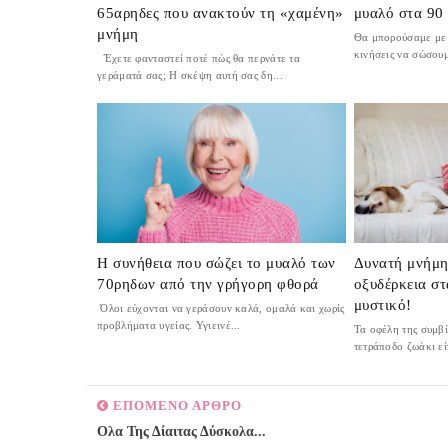
65αρηδες που ανακτούν τη «χαμένη»
μυαλό στα 90
μνήμη
Θα μπορούσαμε με 
κινήσεις να σώσουμ
Έχετε φανταστεί ποτέ πώς θα περνάτε τα
γεράματά σας; H σκέψη αυτή σας δη...
Η συνήθεια που σώζει το μυαλό των
Δυνατή μνήμη,
70ρηδων από την γρήγορη φθορά
οξυδέρκεια στ
μυστικό!
Όλοι εύχονται να γεράσουν καλά, ομαλά και χωρίς
προβλήματα υγείας. Υγιεινέ...
Τα οφέλη της συμβ
τετράποδο ζωάκι είν
ΕΠΟΜΕΝΟ ΑΡΘΡΟ
Ολα Της Δίαιτας Δύσκολα...