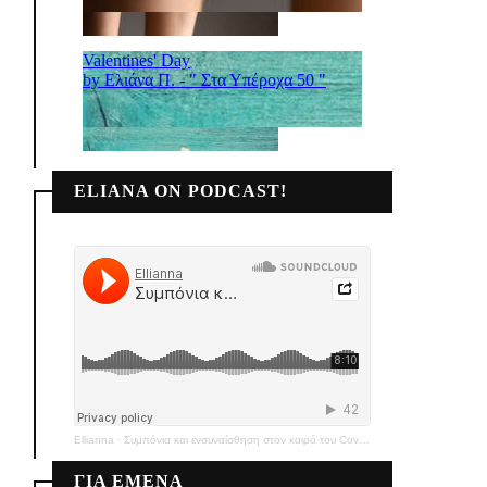
ELIANA ON PODCAST!
Ellianna
·
Συμπόνια και ενσυναίσθηση στον καιρό του Covid-19
ΓΙΑ ΕΜΕΝΑ