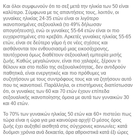
Και όλοι συμφωνούν ότι το σεξ μετά την ηλικία των 50 είναι
καλύτερο. Σύμφωνα με τις απαντήσεις τους, λοιπόν, οι
γυναίκες ηλικίας 24-35 ετών είναι οι λιγότερο
ικανοποιημένες σεξουαλικά (το 49% δήλωσαν
απογοήτευση), ενώ οι γυναίκες 55-64 ετών είναι οι πιο
ευχαριστημένες στο κρεβάτι. Αρκετές γυναίκες ηλικίας 55-65
ετών, είναι σε δεύτερο γάμο ή σε νέες σχέσεις και
αισθάνονται τον ενθουσιασμό μιας εικοσάχρονης,
ταυτόχρονα όμως διαθέτουν σεξουαλική εμπειρία μισής
ζωής. Καθώς μεγαλώνουν, είναι πιο χαλαρές, ξέρουν τι
θέλουν και στο πεδίο της σεξουαλικότητας, δεν αντιδρούν
παθητικά, είναι ενεργητικές και πιο πρόθυμες να
συζητήσουν με τους συντρόφους τους και να ζητήσουν αυτό
που τις ικανοποιεί. Παράλληλα, οι επιστήμονες διαπίστωσαν
ότι, οι γυναίκες των 60 και 70 ετών έχουν επίπεδα
σεξουαλικής ικανοποίησης όμοια με αυτά των γυναικών 30
και 40 ετών.
Το 70% των γυναικών ηλικίας 50 ετών και 60+ πιστεύει πως
τώρα είναι η ώρα για μια καινούρια αρχή! Ο μέσος όρος
ζωής έχει αυξηθεί αισθητά στις σύγχρονες κοινωνίες: κατά
δυόμισι χρόνια ανά δεκαετία, άρα αθροιστικά κατά έξι ώρες