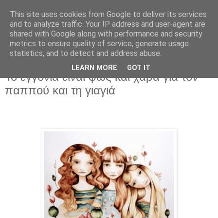
This site uses cookies from Google to deliver its services
and to analyze traffic. Your IP address and user-agent are
shared with Google along with performance and security
metrics to ensure quality of service, generate usage
statistics, and to detect and address abuse.
LEARN MORE
GOT IT
Πέμπτη 15 Μαρτίου 2018
Το εγγόνια είναι φως και χαρά για τον
παππού και τη γιαγιά