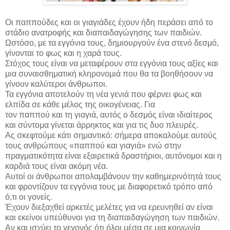
Οι παππούδες και οι γιαγιάδες έχουν ήδη περάσει από το
στάδιο ανατροφής και διαπαιδαγώγησης των παιδιών.
Ωστόσο, με τα εγγόνια τους, δημιουργούν ένα στενό δεσμό,
γίνονται το φως και η χαρά τους.
Στόχος τους είναι να μεταφέρουν στα εγγόνια τους αξίες και
μια συναισθηματική κληρονομιά που θα τα βοηθήσουν να
γίνουν καλύτεροι άνθρωποι.
Τα εγγόνια αποτελούν τη νέα γενιά που φέρνει φως και
ελπίδα σε κάθε μέλος της οικογένειας. Για
τον παππού και τη γιαγιά, αυτός ο δεσμός είναι ιδιαίτερος
και σύντομα γίνεται άρρηκτος και για τις δυο πλευρές.
Ας σκεφτούμε κάτι σημαντικό: σήμερα αποκαλούμε αυτούς
τους ανθρώπους «παππού και γιαγιά» ενώ στην
πραγματικότητα είναι εξαιρετικά δραστήριοι, αυτόνομοι και η
καρδιά τους είναι ακόμη νέα.
Αυτοί οι άνθρωποι απολαμβάνουν την καθημερινότητά τους
και φροντίζουν τα εγγόνια τους με διαφορετικό τρόπο από
ό,τι οι γονείς.
Έχουν διεξαχθεί αρκετές μελέτες για να ερευνηθεί αν είναι
και εκείνοι υπεύθυνοι για τη διαπαιδαγώγηση των παιδιών.
Αν και ισχύει το γεγονός ότι όλοι μέσα σε μια κοινωνία