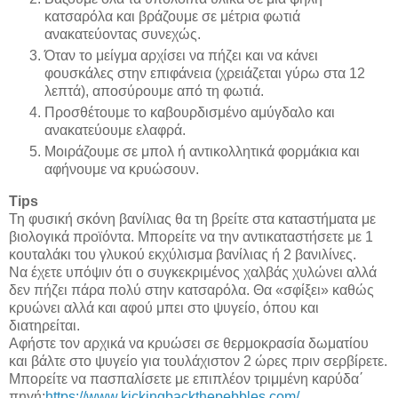
κατσαρόλα και βράζουμε σε μέτρια φωτιά
ανακατεύοντας συνεχώς.
Όταν το μείγμα αρχίσει να πήζει και να κάνει
φουσκάλες στην επιφάνεια (χρειάζεται γύρω στα 12
λεπτά), αποσύρουμε από τη φωτιά.
Προσθέτουμε το καβουρδισμένο αμύγδαλο και
ανακατεύουμε ελαφρά.
Μοιράζουμε σε μπολ ή αντικολλητικά φορμάκια και
αφήνουμε να κρυώσουν.
Tips
Τη φυσική σκόνη βανίλιας θα τη βρείτε στα καταστήματα με
βιολογικά προϊόντα. Μπορείτε να την αντικαταστήσετε με 1
κουταλάκι του γλυκού εκχύλισμα βανίλιας ή 2 βανιλίνες.
Να έχετε υπόψιν ότι ο συγκεκριμένος χαλβάς χυλώνει αλλά
δεν πήζει πάρα πολύ στην κατσαρόλα. Θα «σφίξει» καθώς
κρυώνει αλλά και αφού μπει στο ψυγείο, όπου και
διατηρείται.
Αφήστε τον αρχικά να κρυώσει σε θερμοκρασία δωματίου
και βάλτε στο ψυγείο για τουλάχιστον 2 ώρες πριν σερβίρετε.
Μπορείτε να πασπαλίσετε με επιπλέον τριμμένη καρύδα΄
πηγή:
https://www.kickingbackthepebbles.com/