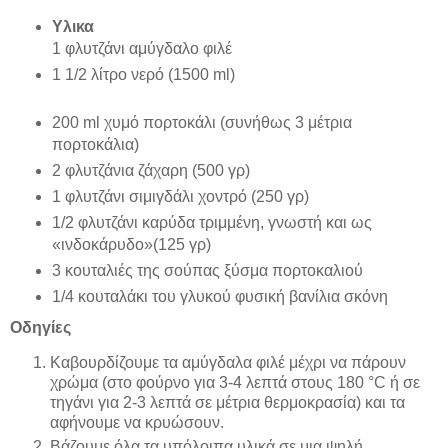
Υλικα
1 φλυτζάνι αμύγδαλο φιλέ
1 1/2 λίτρο νερό (1500 ml)
200 ml χυμό πορτοκάλι (συνήθως 3 μέτρια
πορτοκάλια)
2 φλυτζάνια ζάχαρη (500 γρ)
1 φλυτζάνι σιμιγδάλι χοντρό (250 γρ)
1/2 φλυτζάνι καρύδα τριμμένη, γνωστή και ως
«ινδοκάρυδο»(125 γρ)
3 κουταλιές της σούπας ξύσμα πορτοκαλιού
1/4 κουταλάκι του γλυκού φυσική βανίλια σκόνη
Οδηγίες
Καβουρδίζουμε τα αμύγδαλα φιλέ μέχρι να πάρουν
χρώμα (στο φούρνο για 3-4 λεπτά στους 180 °C ή σε
τηγάνι για 2-3 λεπτά σε μέτρια θερμοκρασία) και τα
αφήνουμε να κρυώσουν.
Βάζουμε όλα τα υπόλοιπα υλικά σε μια ψηλή