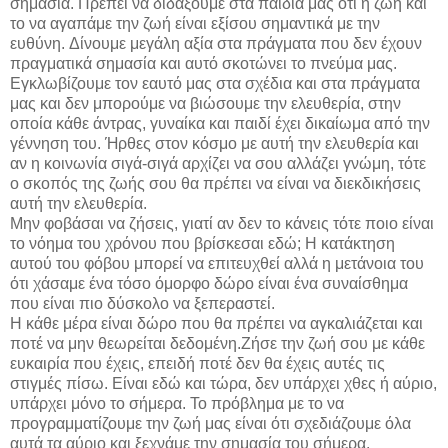
σημασία. Πρέπει να διδάξουμε στα παιδιά μας ότι η ζωή και
το να αγαπάμε την ζωή είναι εξίσου σημαντικά με την
ευθύνη. Δίνουμε μεγάλη αξία στα πράγματα που δεν έχουν
πραγματικά σημασία και αυτό σκοτώνει το πνεύμα μας.
Εγκλωβίζουμε τον εαυτό μας στα σχέδια και στα πράγματα
μας και δεν μπορούμε να βιώσουμε την ελευθερία, στην
οποία κάθε άντρας, γυναίκα και παιδί έχει δικαίωμα από την
γέννηση του. Ήρθες στον κόσμο με αυτή την ελευθερία και
αν η κοινωνία σιγά-σιγά αρχίζει να σου αλλάζει γνώμη, τότε
ο σκοπός της ζωής σου θα πρέπει να είναι να διεκδικήσεις
αυτή την ελευθερία.
Μην φοβάσαι να ζήσεις, γιατί αν δεν το κάνεις τότε ποιο είναι
το νόημα του χρόνου που βρίσκεσαι εδώ; Η κατάκτηση
αυτού του φόβου μπορεί να επιτευχθεί αλλά η μετάνοια του
ότι χάσαμε ένα τόσο όμορφο δώρο είναι ένα συναίσθημα
που είναι πιο δύσκολο να ξεπεραστεί.
Η κάθε μέρα είναι δώρο που θα πρέπει να αγκαλιάζεται και
ποτέ να μην θεωρείται δεδομένη.Ζήσε την ζωή σου με κάθε
ευκαιρία που έχεις, επειδή ποτέ δεν θα έχεις αυτές τις
στιγμές πίσω. Είναι εδώ και τώρα, δεν υπάρχει χθες ή αύριο,
υπάρχει μόνο το σήμερα. Το πρόβλημα με το να
προγραμματίζουμε την ζωή μας είναι ότι σχεδιάζουμε όλα
αυτά τα αύριο και ξεχνάμε την σημασία του σήμερα.