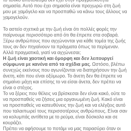
σημασία. Αυτό που έχει σημασία είναι προχωρώ στη ζωή
μου με χαμόγελο και να προσπαθώ να κάνω τους άλλους να
χαμογελούν.
Το αστείο σχετικά με την ζωή είναι ότι πολλές φορές την
παίρνουμε περισσότερο από ότι θα έπρεπε στα σοβαρά.
Ξέρω ανθρώπους που αγχώνονται για κάθε τομέα της ζωής
τους αν δεν πηγαίνουν τα πράγματα όπως τα περίμεναν.
Αλλά πραγματικά, γιατί να αγχώνεσαι;
Η ζωή είναι χαοτική και όμορφη και δεν λειτουργεί
σύμφωνα με κανένα από τα σχέδια μας
. Ωστόσο, βλέπω
συνεχώς εκείνους που αγωνίζονται να διατηρήσουν την ζωή
άνετη, κάτι που είναι οξύμωρο. Το άνετη δεν θα έπρεπε να
σημαίνει μάχη και επίσης το να είσαι άνετα, δεν πρέπει να
είναι ο στόχος.
Το να ξέρεις που θέλεις να βρίσκεσαι δεν είναι κακό, ούτε το
να προσπαθείς να ζήσεις μια οργανωμένη ζωή. Κακό είναι
να προσπαθείς να κατευθύνεις την ζωή και να ελέγξεις αυτό
που ταλαιπωρεί τους περισσοτέρους ανθρώπους. Είναι σαν
να κολυμπάς αντίθετα με το ρεύμα, είναι δύσκολο και σε
κουράζει.
Πρέπει να αφήσουμε το ποτάμι να μας παρασύρει όταν οι