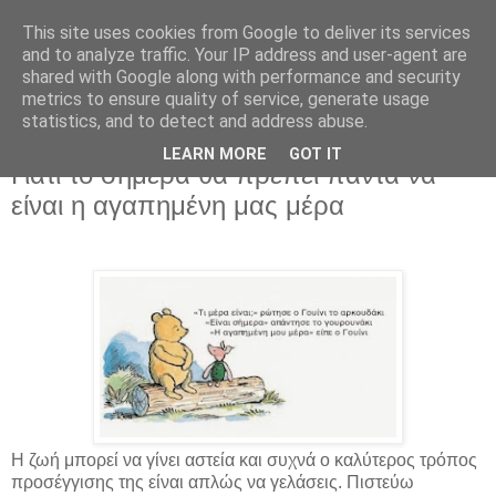
This site uses cookies from Google to deliver its services
and to analyze traffic. Your IP address and user-agent are
shared with Google along with performance and security
metrics to ensure quality of service, generate usage
statistics, and to detect and address abuse.
LEARN MORE
GOT IT
Τρίτη 16 Οκτωβρίου 2018
Γιατί το σήμερα θα πρέπει πάντα να
είναι η αγαπημένη μας μέρα
Η ζωή μπορεί να γίνει αστεία και συχνά ο καλύτερος τρόπος
προσέγγισης της είναι απλώς να γελάσεις. Πιστεύω