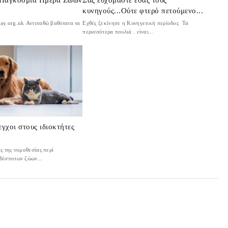
κυνηγούς...Ούτε φτερό πετούμενο...
ay.org.uk Αντιπαθώ βαθύτατα τα
Εχθές ξεκίνησε η Κυνηγετική περίοδος Τα
περισσότερα πουλιά . είναι...
εγχοι στους ιδιοκτήτες
ς της νομοθεσίας περί
δέσποτων ζώων...