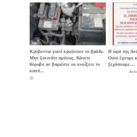
Κρύβονται γιατί κρυώνουν το βράδυ.
Η ώρα της Αν
Μην ξεκινάτε αμέσως. Κάνετε
Οσοι έχουμε κ
θόρυβο αν βαριέστε να ανοίξετε το
ξεχάσουμε....
καπό...
&nbs..
😯