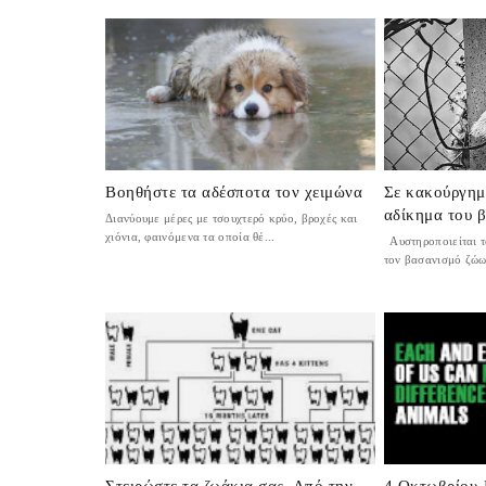
Βοηθήστε τα αδέσποτα τον χειμώνα
Σε κακούργημ
αδίκημα του 
Διανύουμε μέρες με τσουχτερό κρύο, βροχές και
χιόνια, φαινόμενα τα οποία θέ...
Αυστηροποιείται τ
τον βασανισμό ζώω
Στειρώστε τα ζωάκια σας. Από την
4 Οκτωβρίου