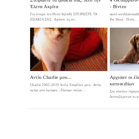
Έλενα Ακρίτα
- Βίντεο
Για όνομα του Θεού δηλαδή ΣΤΕΙΡΩΣΤΕ ΤΑ
φωτό:worldanimald
ΖΩΑΚΙΑ ΣΑΣ. Αφήστε τις αν...
Pet Shop. Πιστε...
Αντίο Charlie μου...
Αρχισαν οι έλ
κατοικιδίων
Charlie 2002-2019 Αντίο Τσαρλίκο μου...Αντίο
αγόρι μου όμορφο...Ζήσαμε υπέρο...
Στο πλαίσιο τήρηση
δεσποζόμενων κι α