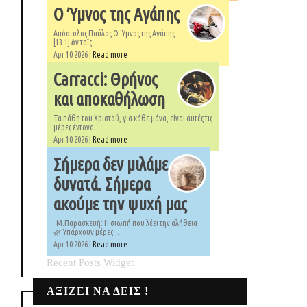
Ο Ύμνος της Αγάπης
Απόστολος Παύλος Ο 'Υμνος της Αγάπης
[13.1] ἐὰν ταῖς...
Apr 10 2026 |
Read more
Carracci: Θρήνος
και αποκαθήλωση
Τα πάθη του Χριστού, για κάθε μάνα, είναι αυτές τις
μέρες έντονα...
Apr 10 2026 |
Read more
Σήμερα δεν μιλάμε
δυνατά. Σήμερα
ακούμε την ψυχή μας
Μ.Παρασκευή: Η σιωπή που λέει την αλήθεια
🌿 Υπάρχουν μέρες...
Apr 10 2026 |
Read more
Recent Posts Widget
ΑΞΙΖΕΙ ΝΑ ΔΕΙΣ !