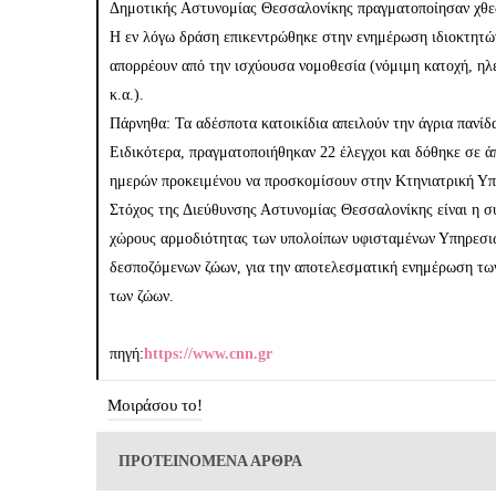
Δημοτικής Αστυνομίας Θεσσαλονίκης πραγματοποίησαν χθες
Η εν λόγω δράση επικεντρώθηκε στην ενημέρωση ιδιοκτητών
απορρέουν από την ισχύουσα νομοθεσία (νόμιμη κατοχή, ηλ
κ.α.).
Πάρνηθα: Τα αδέσποτα κατοικίδια απειλούν την άγρια πανίδ
Ειδικότερα, πραγματοποιήθηκαν 22 έλεγχοι και δόθηκε σε ά
ημερών προκειμένου να προσκομίσουν στην Κτηνιατρική Υπ
Στόχος της Διεύθυνσης Αστυνομίας Θεσσαλονίκης είναι η σ
χώρους αρμοδιότητας των υπολοίπων υφισταμένων Υπηρεσιώ
δεσποζόμενων ζώων, για την αποτελεσματική ενημέρωση των
των ζώων.
πηγή:
https://www.cnn.gr
Μοιράσου το!
ΠΡΟΤΕΙΝΟΜΕΝΑ ΑΡΘΡΑ