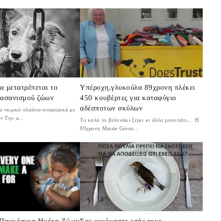
α μετατρέπεται το
Υπέροχη,γλυκούλα 89χρονη πλέκει
βασανισμού ζώων
450 κουβέρτες για καταφύγιο
αδέσποτων σκύλων
ο νομικό πλαίσιο αναφορικά με
ν Την α...
Το καλό το βελονάκι ξέρει κι άλλο μονοπάτι... Η
89χρονη Μaisie Green...
-Παγκόσμια Ημέρα Ζώων
Σας ευχόμαστε εσάς τους