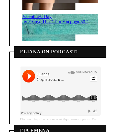
ELIANA ON PODCAST!
Ellianna
·
Συμπόνια και ενσυναίσθηση στον καιρό του Covid-19
ΓΙΑ ΕΜΕΝΑ