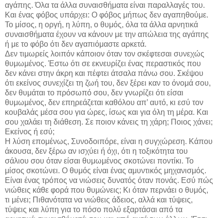
αγάπης. Όλα τα άλλα συναισθήματα είναι παραλλαγές του.
Και ένας φόβος υπάρχει: Ο φόβος μήπως δεν αγαπηθούμε.
Το μίσος, η οργή, η λύπη, ο θυμός, όλα τα άλλα αρνητικά
συναισθήματα έχουν να κάνουν με την απώλεια της αγάπης
ή με το φόβο ότι δεν αγαπιόμαστε αρκετά.
Δεν τιμωρείς λοιπόν κάποιον όταν τον σκέφτεσαι συνεχώς
θυμωμένος. Έστω ότι σε εκνευρίζει ένας περαστικός που
δεν κάνει στην άκρη και πέφτει άτσαλα πάνω σου. Σκέψου
ότι εκείνος συνεχίζει τη ζωή του, δεν ξέρει καν το όνομά σου,
δεν θυμάται το πρόσωπό σου, δεν γνωρίζει ότι είσαι
θυμωμένος, δεν επηρεάζεται καθόλου απ’ αυτό, κι εσύ τον
κουβαλάς μέσα σου για ώρες, ίσως και για όλη τη μέρα. Και
σου χαλάει τη διάθεση. Σε ποιον κάνεις τη χάρη; Ποιος χάνει;
Εκείνος ή εσύ;
Η λύση επομένως, Συνοδοιπόρε, είναι η συγχώρεση. Κάπου
άκουσα, δεν ξέρω αν ισχύει ή όχι, ότι η τοξικότητα του
σάλιου σου όταν είσαι θυμωμένος σκοτώνει ποντίκι. Το
μίσος σκοτώνει. Ο θυμός είναι ένας αμυντικός μηχανισμός.
Είναι ένας τρόπος να νιώσεις δυνατός όταν πονάς. Εσύ πώς
νιώθεις κάθε φορά που θυμώνεις; Κι όταν περνάει ο θυμός,
τι μένει; Πιθανότατα να νιώθεις άδειος, αλλά και τύψεις,
τύψεις και λύπη για το πόσο πολύ εξαρτάσαι από τα