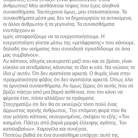
άνθρωπος! Μην αισθάνεσαι τύψεις που έχεις αληθινά
συναισθήματα. Ταυτόχρονα όμως, μην επαναπαύεσαι. Τα
συναισθήματα μέσα μας δεν τα δημιουργούν τα αντικείμενα,
οι άλλοι άνθρωποι ή τα γεγονότα. Τα συναισθήματα
ενυπάρχουν κι
εμείς αποφασίζουμε να τα ενεργοποιήσουμε. Η
ενεργοποίηση γίνεται μέσω της «μετάφρασης» που κάνουμε,
δηλαδή του νοήματος που συνειδητά προσδίδουμε σε όσα
μας συμβαίνουν.
Αν κάποιος οδηγός εκνευριστεί μαζί σου και σε βρίσει, είναι
εύκολο να αντιδράσεις κάνοντας το ίδιο κι εσύ. Να νιώσεις το
ίδιο μ’ αυτόν. Ότι δεν αγαπιέσαι αρκετά. Ο θυμός είναι στην
πραγματικότητα φόβος ότι δεν αγαπιέσαι αρκετά. Όπως όλα
τα αρνητικά συναισθήματα. Αν όμως ξέρεις ότι αυτός που σε
βρίζει πάσχει από μια βαριά ασθένεια, που τον κάνει να
φέρεται έτσι, πόσο αλλάζουν τα πράγματα;
Στοιχηματίζω ότι δεν θα σε εκνεύριζε τόσο πολύ ένας
άρρωστος αγενής άνθρωπος. Την επόμενη φορά που θα
σου μιλήσει κάποιος εκνευρισμένος, σκέψου το εξής: «Τον
καημένο. Πάσχει από βαριά μορφή έλλειψης αγάπης. Τον
καταλαβαίνω». Χαμογέλα και συνέχισε.
Πιστεύω βαθιά ότι ένα συναίσθημα υπάρχει: αυτό της