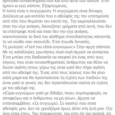
αρνητικά συναισθήματά σου και από αυτά των άλλων. Έτσι
ήμουν κι εγώ κάποτε. Εξαρτώμενος.
Η λύση είναι η συγχώρεση. Η συγχώρεση είναι δύναμη.
Δούλευα με μια κοπέλα που ο αδελφός της την υποτιμούσε
από τότε που θυμόταν τον εαυτό της. Την εκμεταλλευόταν
όταν την είχε ανάγκη, δανειζόταν χρήματα από αυτή, που δεν
τα επέστρεφε ποτέ και όταν δεν την είχε ανάγκη,
ικανοποιούσε το δικό του αίσθημα σπουδαιότητας κάνοντάς
τη να νιώθει σαν σκουπίδι. Έτσι ένιωθε δυνατός.
Τη ρώτησα: «Γιατί του είσαι ευγνώμων;» Στην αρχή σάστισε.
Με τις κατάλληλες ερωτήσεις σιγά σιγά άρχισε να ανοίγεται.
Έτσι μπήκε στη διαδικασία να σκεφτεί ότι ένας από τους
λόγους που είναι συναισθηματικός άνθρωπος και θέλει να
δώσει αγάπη στους γύρω της είναι γιατί δεν πήρε αγάπη
από τον αδελφό της. Ένας από τους λόγους που θα γίνει
καλή μαμά και θα προστατεύσει τη σχέση των παιδιών της
είναι γιατί οι γονείς της δεν προστάτευσαν εκείνη σε σχέση
με τον αδελφό της.
«Είμαι ευγνώμων γιατί με δίδαξες ποιες συμπεριφορές να
αποφεύγω και τι άνθρωπος να μη γίνω», άρχισε να
επαναλαμβάνει. «Σε συγχωρώ. Σε αγαπώ που είσαι
αδελφός μου. Δεν σε χρειάζομαι όμως άλλο στη ζωή μου. Όχι
όσο είσαι έτσι». Του τηλεφώνησε, του είπε ότι τον αγαπά, ότι