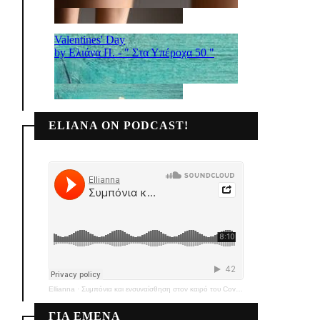
ELIANA ON PODCAST!
Ellianna
·
Συμπόνια και ενσυναίσθηση στον καιρό του Covid-19
ΓΙΑ ΕΜΕΝΑ