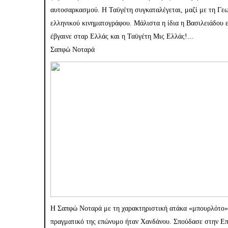
αυτοσαρκασμού. Η Ταϋγέτη συγκαταλέγεται, μαζί με τη Γεω
ελληνικού κινηματογράφου. Μάλιστα η ίδια η Βασιλειάδου εί
έβγαινε σταρ Ελλάς και η Ταϋγέτη Μις Ελλάς!...
Σαπφώ Νοταρά
Η Σαπφώ Νοταρά με τη χαρακτηριστική ατάκα «μπουρλότο» 
πραγματικό της επώνυμο ήταν Χανδάνου. Σπούδασε στην Επ