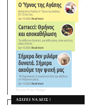
Ο Ύμνος της Αγάπης
Απόστολος Παύλος Ο 'Υμνος της Αγάπης
[13.1] ἐὰν ταῖς...
Apr 10 2026 |
Read more
Carracci: Θρήνος
και αποκαθήλωση
Τα πάθη του Χριστού, για κάθε μάνα, είναι αυτές τις
μέρες έντονα...
Apr 10 2026 |
Read more
Σήμερα δεν μιλάμε
δυνατά. Σήμερα
ακούμε την ψυχή μας
Μ.Παρασκευή: Η σιωπή που λέει την αλήθεια
🌿 Υπάρχουν μέρες...
Apr 10 2026 |
Read more
Recent Posts Widget
ΑΞΙΖΕΙ ΝΑ ΔΕΙΣ !