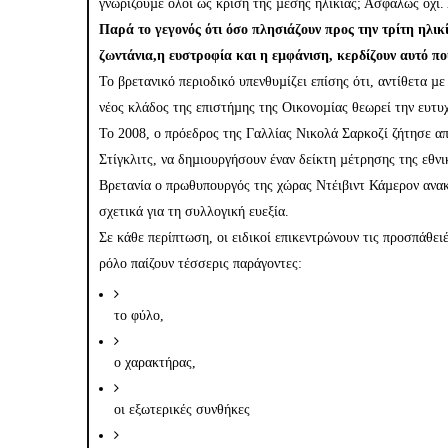
γνωρίζουµε όλοι ως κρίση της µέσης ηλικίας; Ασφαλώς όχι.
Παρά το γεγονός ότι όσο πλησιάζουν προς την τρίτη ηλικ
ζωντάνια,η ευστροφία και η εµφάνιση, κερδίζουν αυτό που
Το βρετανικό περιοδικό υπενθυµίζει επίσης ότι, αντίθετα 
νέος κλάδος της επιστήµης της Οικονοµίας θεωρεί την ευτυ
Το 2008, ο πρόεδρος της Γαλλίας Νικολά Σαρκοζί ζήτησε απ
Στίγκλιτς, να δηµιουργήσουν έναν δείκτη µέτρησης της εθν
Βρετανία ο πρωθυπουργός της χώρας Ντέιβιντ Κάµερον ανακο
σχετικά για τη συλλογική ευεξία.
Σε κάθε περίπτωση, οι ειδικοί επικεντρώνουν τις προσπάθει
ρόλο παίζουν τέσσερις παράγοντες:
το φύλο,
ο χαρακτήρας,
οι εξωτερικές συνθήκες