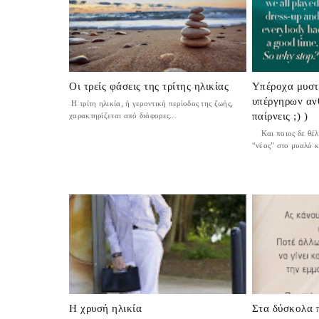
Οι τρείς φάσεις της τρίτης ηλικίας
Υπέροχα μυστ
υπέργηρων ανθ
Η τρίτη ηλικία, ή γεροντική περίοδος της ζωής,
παίρνεις ;) )
χαρακτηρίζεται από διάφορες...
Kαι ποιος δε θέλε
“νέος” στο μυαλό κα
Η χρυσή ηλικία
Στα δύσκολα π