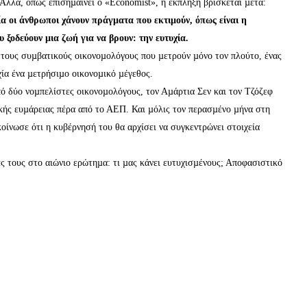
 Αλλά, όπως επισηµαίνει ο «Economist», η έκπληξη βρίσκεται µετά:
ία οι άνθρωποι χάνουν πράγµατα που εκτιµούν, όπως είναι η
 ξοδεύουν µια ζωή για να βρουν: την ευτυχία.
µε τους συµβατικούς οικονοµολόγους που µετρούν µόνο τον πλούτο, ένας
χία ένα µετρήσιµο οικονοµικό µέγεθος.
ό δύο νοµπελίστες οικονοµολόγους, τον Αµάρτια Σεν και τον Τζόζεφ
ικής ευµάρειας πέρα από το ΑΕΠ. Και µόλις τον περασµένο µήνα στη
ίνωσε ότι η κυβέρνησή του θα αρχίσει να συγκεντρώνει στοιχεία
ές τους στο αιώνιο ερώτηµα: τι µας κάνει ευτυχισµένους; Αποφασιστικό