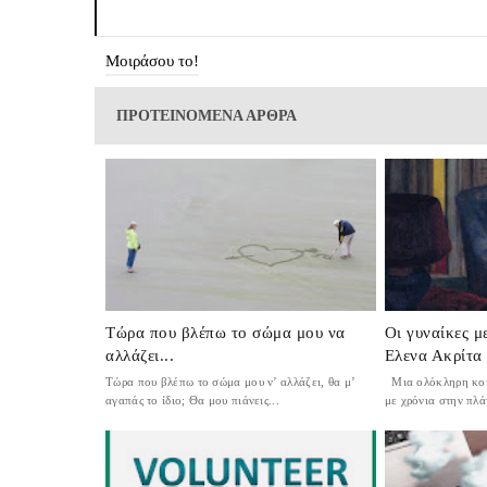
Μοιράσου το!
ΠΡΟΤΕΙΝΟΜΕΝΑ ΑΡΘΡΑ
Τώρα που βλέπω το σώμα μου να
Οι γυναίκες μ
αλλάζει...
Ελενα Ακρίτα
Τώρα που βλέπω το σώμα μου ν’ αλλάζει, θα μ’
Μια ολόκληρη κοιν
αγαπάς το ίδιο; Θα μου πιάνεις...
με χρόνια στην πλάτ