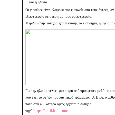
και η ηλικία.
Οι γυναίκες είναι ελαφρώς πιο ευτυχείς από τους άντρες, αν 
εξωστρεφείς σε σχέση µε τους εσωστρεφείς.
Μερίδιο στην ευτυχία έχουν επίσης το εισόδηµα, η υγεία, η 
Για την ηλικία, τέλος, µια σειρά από πρόσφατες µελέτες κ
που έχει το σχήµα του λατινικού γράµµατος U. Ετσι, ο άνθ
πάτο στα 46. Υστερα όµως έρχεται η ευτυχία…
πηγή:
https://antikleidi.com/