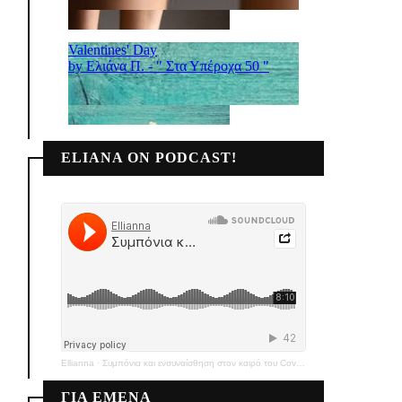
ELIANA ON PODCAST!
Ellianna
·
Συμπόνια και ενσυναίσθηση στον καιρό του Covid-19
ΓΙΑ ΕΜΕΝΑ