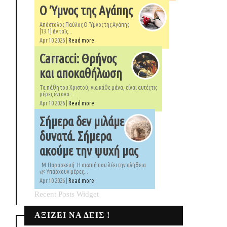
Ο Ύμνος της Αγάπης
Απόστολος Παύλος Ο 'Υμνος της Αγάπης
[13.1] ἐὰν ταῖς...
Apr 10 2026 |
Read more
Carracci: Θρήνος
και αποκαθήλωση
Τα πάθη του Χριστού, για κάθε μάνα, είναι αυτές τις
μέρες έντονα...
Apr 10 2026 |
Read more
Σήμερα δεν μιλάμε
δυνατά. Σήμερα
ακούμε την ψυχή μας
Μ.Παρασκευή: Η σιωπή που λέει την αλήθεια
🌿 Υπάρχουν μέρες...
Apr 10 2026 |
Read more
Recent Posts Widget
ΑΞΙΖΕΙ ΝΑ ΔΕΙΣ !