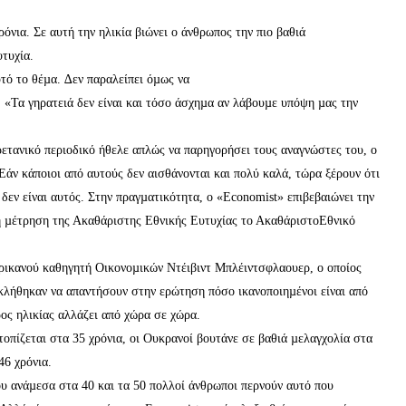
όνια. Σε αυτή την ηλικία βιώνει ο άνθρωπος την πιο βαθιά
υτυχία.
τό το θέµα. ∆εν παραλείπει όµως να
 «Τα γηρατειά δεν είναι και τόσο άσχηµα αν λάβουµε υπόψη µας την
ετανικό περιοδικό ήθελε απλώς να παρηγορήσει τους αναγνώστες του, ο
 Εάν κάποιοι από αυτούς δεν αισθάνονται και πολύ καλά, τώρα ξέρουν ότι
δεν είναι αυτός. Στην πραγµατικότητα, ο «Economist» επιβεβαιώνει την
τη µέτρηση της Ακαθάριστης Εθνικής Ευτυχίας το ΑκαθάριστοΕθνικό
ρικανού καθηγητή Οικονοµικών Ντέιβιντ Μπλέιντσφλαουερ, ο οποίος
 κλήθηκαν να απαντήσουν στην ερώτηση πόσο ικανοποιηµένοι είναι από
ρος ηλικίας αλλάζει από χώρα σε χώρα.
τοπίζεται στα 35 χρόνια, οι Ουκρανοί βουτάνε σε βαθιά µελαγχολία στα
46 χρόνια.
ου ανάµεσα στα 40 και τα 50 πολλοί άνθρωποι περνούν αυτό που