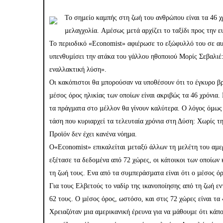
Το σηµείο καµπής στη ζωή του ανθρώπου είναι τα 46 χρ
µελαγχολία. Αµέσως µετά αρχίζει το ταξίδι προς την ε
Το περιοδικό «Economist» αφιέρωσε το εξώφυλλό του σε αυ
υπενθυµίσει την ατάκα του γάλλου ηθοποιού Μορίς Σεβαλιέ:
εναλλακτική λύση».
Οι κακόπιστοι θα µπορούσαν να υποθέσουν ότι το έγκυρο βρ
µέσος όρος ηλικίας των οποίων είναι ακριβώς τα 46 χρόνια.
τα πράγµατα στο µέλλον θα γίνουν καλύτερα. Ο λόγος όµως 
τάση που κυριαρχεί τα τελευταία χρόνια στη Δύση: Χωρίς 
Προϊόν δεν έχει κανένα νόηµα.
Ο«Economist» επικαλείται µεταξύ άλλων τη µελέτη του αµε
εξέτασε τα δεδοµένα από 72 χώρες, οι κάτοικοι των οποίων
τη ζωή τους. Ενα από τα συµπεράσµατα είναι ότι ο µέσος ό
Για τους Ελβετούς το ναδίρ της ικανοποίησης από τη ζωή εν
62 τους. Ο µέσος όρος, ωστόσο, και στις 72 χώρες είναι τα 
Χρειαζόταν µια αµερικανική έρευνα για να µάθουµε ότι κάπ