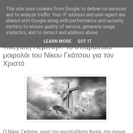
This site uses cookies from Google to deliver its services
and to analyze traffic. Your IP address and user-agent are
shared with Google along with performance and security
metrics to ensure quality of service, generate usage
statistics, and to detect and address abuse.
LEARN MORE
GOT IT
Πέμπτη 2 Μαΐου 2024
«Μεγάλη Πέμπτη»: Το σπαρακτικό
μοιρολόι του Νίκου Γκάτσου για τον
Χριστό
Ο Νίκος Γκάτσος υμνεί την ανυπέρβλητη θυσία, στο όνομα