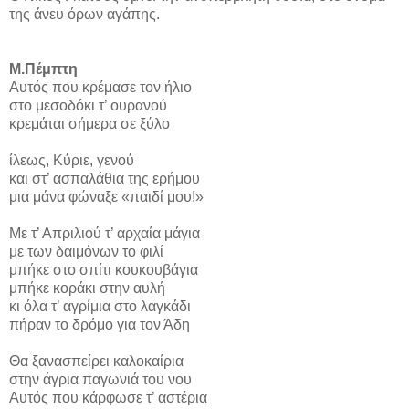
της άνευ όρων αγάπης.
Μ.Πέμπτη
Αυτός που κρέμασε τον ήλιο
στο μεσοδόκι τ’ ουρανού
κρεμάται σήμερα σε ξύλο
ίλεως, Κύριε, γενού
και στ’ ασπαλάθια της ερήμου
μια μάνα φώναξε «παιδί μου!»
Με τ’ Απριλιού τ’ αρχαία μάγια
με των δαιμόνων το φιλί
μπήκε στο σπίτι κουκουβάγια
μπήκε κοράκι στην αυλή
κι όλα τ’ αγρίμια στο λαγκάδι
πήραν το δρόμο για τον Άδη
Θα ξανασπείρει καλοκαίρια
στην άγρια παγωνιά του νου
Αυτός που κάρφωσε τ’ αστέρια