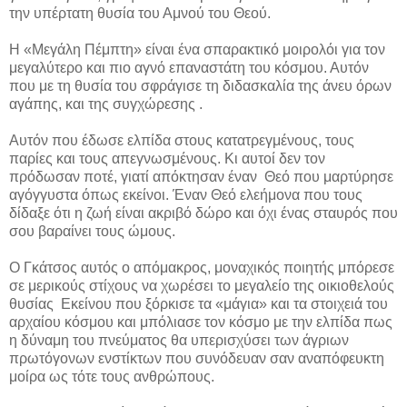
την υπέρτατη θυσία του Αμνού του Θεού.
Η «Μεγάλη Πέμπτη» είναι ένα σπαρακτικό μοιρολόι για τον
μεγαλύτερο και πιο αγνό επαναστάτη του κόσμου. Αυτόν
που με τη θυσία του σφράγισε τη διδασκαλία της άνευ όρων
αγάπης, και της συγχώρεσης .
Αυτόν που έδωσε ελπίδα στους κατατρεγμένους, τους
παρίες και τους απεγνωσμένους. Κι αυτοί δεν τον
πρόδωσαν ποτέ, γιατί απόκτησαν έναν Θεό που μαρτύρησε
αγόγγυστα όπως εκείνοι. Έναν Θεό ελεήμονα που τους
δίδαξε ότι η ζωή είναι ακριβό δώρο και όχι ένας σταυρός που
σου βαραίνει τους ώμους.
Ο Γκάτσος αυτός ο απόμακρος, μοναχικός ποιητής μπόρεσε
σε μερικούς στίχους να χωρέσει το μεγαλείο της οικιοθελούς
θυσίας Εκείνου που ξόρκισε τα «μάγια» και τα στοιχειά του
αρχαίου κόσμου και μπόλιασε τον κόσμο με την ελπίδα πως
η δύναμη του πνεύματος θα υπερισχύσει των άγριων
πρωτόγονων ενστίκτων που συνόδευαν σαν αναπόφευκτη
μοίρα ως τότε τους ανθρώπους.