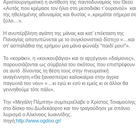
Αριστουργηματική η αντίθεση της παντοδυναμίας του Θεού
«Αυτός που κρέμασε τον ήλιο στο μεσοδιάκι τ΄ουρανού» και
της ηθελημένης αδυναμίας και θυσίας «..κρεμάται σήμερα σε
ξύλο…».
Η ανυπέρβλητη αγάπη της μάνας και κατ’ επέκταση της
Παναγίας αποτυπώνεται με το συγκλονιστικό δίστιχο «…και
στ’ ασπαλάθια της ερήμου μια μάνα φώναξε “παιδί μου!”».
Το «κοράκι», η «κουκουβάγια» και οι αρχέγονοι «δαίμονες»,
παρουσιάζονται ως σύμβολα του σκότους που επιστρέφουν
σε αυτό δίνοντας τη θέση τους στην πνευματική
αναγέννηση.«Θα ξανασπείρει καλοκαίρια στην άγρια
παγωνιά του νου» «…κι εγώ κι εσύ κι εμείς κι οι άλλοι θα
γεννηθούμε τότε πάλι».
Την «Μεγάλη Πέμπτη» συμπεριέλαβε ο Χρίστος Τσιαμούλης
στο δίσκο του Δωδεκάορτο και τον τραγούδησε με σπάνιο
λυρισμό ο Αλκίνοος Ιωαννίδης.
πηγή:
http://www.ogdoo.gr/