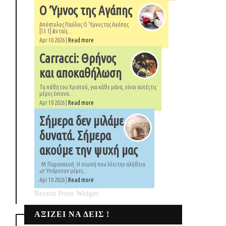
Ο Ύμνος της Αγάπης
Απόστολος Παύλος Ο 'Υμνος της Αγάπης
[13.1] ἐὰν ταῖς...
Apr 10 2026 |
Read more
Carracci: Θρήνος
και αποκαθήλωση
Τα πάθη του Χριστού, για κάθε μάνα, είναι αυτές τις
μέρες έντονα...
Apr 10 2026 |
Read more
Σήμερα δεν μιλάμε
δυνατά. Σήμερα
ακούμε την ψυχή μας
Μ.Παρασκευή: Η σιωπή που λέει την αλήθεια
🌿 Υπάρχουν μέρες...
Apr 10 2026 |
Read more
Recent Posts Widget
ΑΞΙΖΕΙ ΝΑ ΔΕΙΣ !