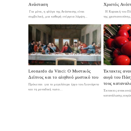
Ανάσταση
Χριστός Ανέσ
Για μένα, η φλόγα της Ανάστασης είναι
Η Κυριακή του Πάσ
συμβολική, μια καθαρή ενέργεια λάμψη...
της χριστιανοσύνης.
Leonardo da Vinci: Ο Μυστικός
Έκτακτες ανα
Δείπνος και το αληθινό μυστικό του
αυγά του Πάσ
τους καταναλ
Πρόκειται για το μεγαλύτερο έργο του Λεονάρντο
και τη μοναδική νωπο...
Έκτακτες ανακοινώ
κατανάλωσης αυγών