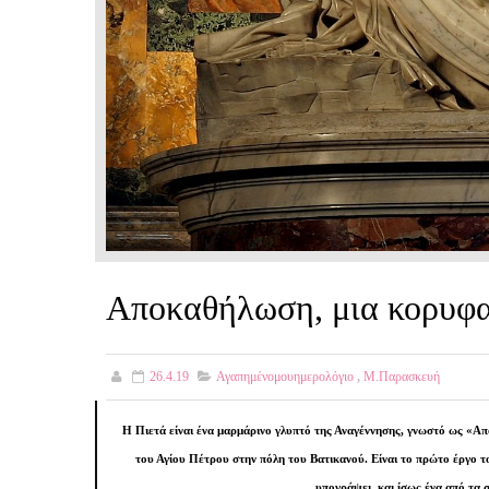
Αποκαθήλωση, μια κορυφαί
26.4.19
Αγαπημένομουημερολόγιο
,
Μ.Παρασκευή
Η Πιετά είναι ένα μαρμάρινο γλυπτό της Αναγέννησης, γνωστό ως «Απ
του Αγίου Πέτρου στην πόλη του Βατικανού. Είναι το πρώτο έργο το
υπογράψει, και ίσως ένα από τα