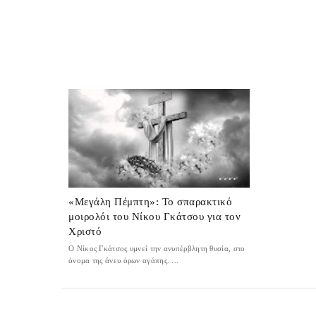
«Μεγάλη Πέμπτη»: Το σπαρακτικό
μοιρολόι του Νίκου Γκάτσου για τον
Χριστό
Ο Νίκος Γκάτσος υμνεί την ανυπέρβλητη θυσία, στο
όνομα της άνευ όρων αγάπης. ...