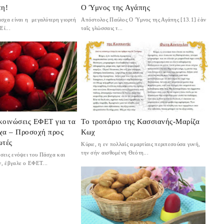
τη!
Ο Ύμνος της Αγάπης
χα είναι η μεγαλύτερη γιορτή
Απόστολος Παύλος Ο 'Υμνος της Αγάπης [13.1] ἐὰν
Εί...
ταῖς γλώσσαις τ...
κοινώσεις ΕΦΕΤ για τα
Το τροπάριο της Κασσιανής-Μαρίζα
χα – Προσοχή προς
Κωχ
ωτές
Κύριε, η εν πολλαίς αμαρτίαις περιπεσούσα γυνή,
την σήν αισθομένη Θεότη...
σεις ενόψει του Πάσχα και
, έβγαλε ο ΕΦΕΤ...