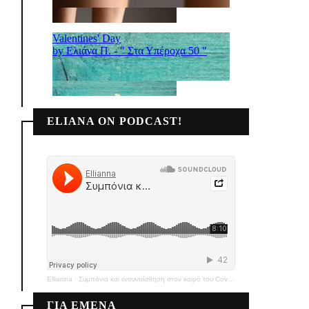
ELIANA ON PODCAST!
Ellianna
·
Συμπόνια και ενσυναίσθηση στον καιρό του Covid-19
ΓΙΑ ΕΜΕΝΑ