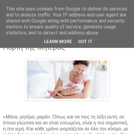
This site uses cookies from Google to deliver its services
and to analyze traffic. Your IP address and user-agent are
shared with Google along with performance and security
metrics to ensure quality of service, generate usage
statistics, and to detect and address abuse.
LEARN MORE
GOT IT
Κυριακή 12 Μαΐου 2019
Γιορτή της Μητέρας
«Μάνα, μητέρα, μαμά». Όπως και να πεις τη λέξη αυτή, σε
όποια γλώσσα και αν είναι ειπωμένη, είναι η πιο σημαντική,
η πιο ιερή. Και κάθε χρόνο γιορτάζεται σε όλο τον κόσμο, με