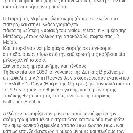
τρόπο διαφορετικό (κυρίως καταναλωτικό), αλλά με τον ίδιο
σκοπό: να τιμήσουν τη μητέρα.
Η Γιορτή της Μητέρας είναι κινητή (όπως και εκείνη του
πατέρα) και στην Ελλάδα γιορτάζεται
πάντα τη δεύτερη Κυριακή του Μαΐου. Φέτος, η «Ημέρα της
Μητέρας», όπως αλλιώς την αποκαλούν, πέφτει στις 12
Μαΐου.
Και μπορεί να είναι μία ημέρα γιορτής σε παγκόσμιο
επίπεδο, όμως, πίσω από την καθιέρωσή της κρύβεται μία
μελαγχολική ιστορία.
Ξεκίνησε ως ημέρα μνήμης και πένθους.
Τη δεκαετία του 1850, οι γυναίκες της Δυτικής Βιρτζίνια με
επικεφαλής την Ann Reeves Jarvis διοργάνωσαν ένα κίνημα
το «Mother’s Day» (Ημέρα της Μητέρας), με μοναδικό σκοπό
τη βελτίωση των συνθηκών υγιεινής και τη μείωση της
παιδικής θνησιμότητας, όπως αναφέρει η ιστορικός
Katharine Antolini.
Αλλά δεν περιορίζονταν μόνο σε αυτό, αφού φρόντιζαν
ακόμη τραυματισμένους στρατιώτες και των δύο πλευρών
του αμερικανικού εμφυλίου από το 1861 έως το 1865. Και
κάπως έτσι, ξεκίνησε ως η ημέρα μνήμης και πένθους των