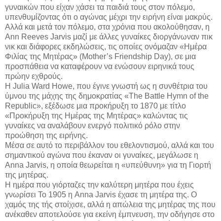
γυναικών που είχαν χάσει τα παιδιά τους στον πόλεμο,
υπενθυμίζοντας ότι ο αγώνας μέχρι την ειρήνη είναι μακρύς.
Αλλά και μετά τον πόλεμο, στα χρόνια που ακολούθησαν, η
Ann Reeves Jarvis μαζί με άλλες γυναίκες διοργάνωναν πικ
νικ και διάφορες εκδηλώσεις, τις οποίες ονόμαζαν «Ημέρα
Φιλίας της Μητέρας» (Mother’s Friendship Day), σε μια
προσπάθεια να καταφέρουν να ενώσουν ειρηνικά τους
πρώην εχθρούς.
Η Julia Ward Howe, που έγινε γνωστή ως η συνθέτρια του
ύμνου της μάχης της δημοκρατίας «The Battle Hymn of the
Republic», εξέδωσε μια προκήρυξη το 1870 με τίτλο
«Προκήρυξη της Ημέρας της Μητέρας» καλώντας τις
γυναίκες να αναλάβουν ενεργό πολιτικό ρόλο στην
προώθηση της ειρήνης.
Μέσα σε αυτό το περιβάλλον του εθελοντισμού, αλλά και του
σημαντικού αγώνα που έκαναν οι γυναίκες, μεγάλωσε η
Anna Jarvis, η οποία θεωρείται η «υπεύθυνη» για τη Γιορτή
της μητέρας.
Η ημέρα που γιόρταζες την καλύτερη μητέρα που έχεις
γνωρίσει Το 1905 η Anna Jarvis έχασε τη μητέρα της. Ο
χαμός της τής στοίχισε, αλλά η απώλεια της μητέρας της που
ανέκαθεν αποτελούσε για εκείνη έμπνευση, την οδήγησε στο