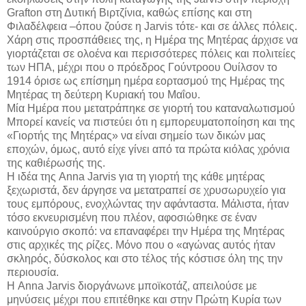
Grafton στη Δυτική Βιρτζίνια, καθώς επίσης και στη
Φιλαδέλφεια –όπου ζούσε η Jarvis τότε- και σε άλλες πόλεις.
Χάρη στις προσπάθειες της, η Ημέρα της Μητέρας άρχισε να
γιορτάζεται σε ολοένα και περισσότερες πόλεις και πολιτείες
των ΗΠΑ, μέχρι που ο πρόεδρος Γούντροου Ουίλσον το
1914 όρισε ως επίσημη ημέρα εορτασμού της Ημέρας της
Μητέρας τη δεύτερη Κυριακή του Μαΐου.
Μία Ημέρα που μετατράπηκε σε γιορτή του καταναλωτισμού
Μπορεί κανείς να πιστεύει ότι η εμπορευματοποίηση και της
«Γιορτής της Μητέρας» να είναι σημείο των δικών μας
εποχών, όμως, αυτό είχε γίνει από τα πρώτα κιόλας χρόνια
της καθιέρωσής της.
Η ιδέα της Anna Jarvis για τη γιορτή της κάθε μητέρας
ξεχωριστά, δεν άργησε να μετατραπεί σε χρυσωρυχείο για
τους εμπόρους, ενοχλώντας την αφάνταστα. Μάλιστα, ήταν
τόσο εκνευρισμένη που πλέον, αφοσιώθηκε σε έναν
καινούργιο σκοπό: να επαναφέρει την Ημέρα της Μητέρας
στις αρχικές της ρίζες. Μόνο που ο «αγώνας αυτός ήταν
σκληρός, δύσκολος και στο τέλος τής κόστισε όλη της την
περιουσία.
Η Anna Jarvis διοργάνωνε μποϊκοτάζ, απειλούσε με
μηνύσεις μέχρι που επιτέθηκε και στην Πρώτη Κυρία των