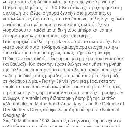
να εμπνευστεί τη δημιουργία της πρώτης γιορτής για την
Ημέρα της Μητέρας, το 1908. Και όταν είχε προχωρήσει στη
σύλληψη της ιδέας, σίγουρα δεν είχε στο μυαλό της, οι
καταναλωτικές διαστάσεις που θα έπαιρνε, μόλις λίγα χρόνια
αργότερα, μία ημέρα που μοναδικό της σκοπό είχε να
γιορτάσουν τα παιδιά με τη δική τους μητέρα και να την
ευχαριστήσουν για όσα τους έχει προσφέρει.
Γιατί η αρχική σύλληψη της Jarvis αυτόν το σκοπό είχε. Και
για το σκοπό αυτό πολέμησε και αργότερα απογοητεύτηκε,
όταν είδε ότι το όραμά της ως παιδί, πήρε άλλη μορφή.
Η ίδια δεν είχε παιδιά. Είχε, όμως, μία μητέρα που αγαπούσε
και θαύμαζε. Και όταν την έχασε θέλησε να τιμήσει τη μνήμη
της, αλλά και να προσφέρει στα υπόλοιπα παιδιά που είχαν
εν ζωή τις δικές τους μαμάδες, να περάσουν μία μέρα μαζί,
σε γιορτινό κλίμα. «Για την Jarvis ήταν μια μέρα, κατά την
οποία τα παιδιά περνούσαν χρόνο στο σπίτι με τη δική τους
μητέρα και την ευχαριστούσαν για όσα τους είχε προσφέρει»
αναφέρει η Antolini στη διδακτορική διατριβή της με τίτλο
«Memorializing Motherhood: Anna Jarvis and the Defense of
Her Mother’s Day», σύμφωνα με δημοσίευμα του National
Geographic.
Στις 10 Μαΐου του 1908, λοιπόν, οικογένειες συμμετείχαν σε
εκδηλώσεις στην πόλη καταγωγής της Jarvis στην περιοχή