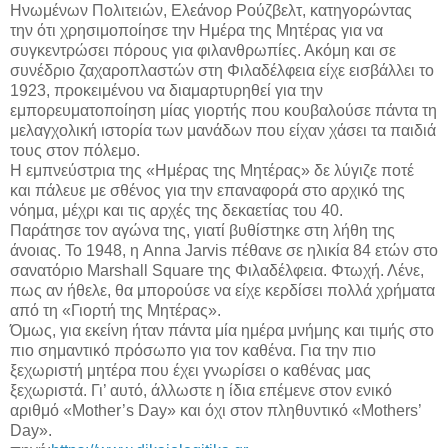
Ηνωμένων Πολιτειών, Ελεάνορ Ρούζβελτ, κατηγορώντας
την ότι χρησιμοποίησε την Ημέρα της Μητέρας για να
συγκεντρώσει πόρους για φιλανθρωπίες. Ακόμη και σε
συνέδριο ζαχαροπλαστών στη Φιλαδέλφεια είχε εισβάλλει το
1923, προκειμένου να διαμαρτυρηθεί για την
εμπορευματοποίηση μίας γιορτής που κουβαλούσε πάντα τη
μελαγχολική ιστορία των μανάδων που είχαν χάσει τα παιδιά
τους στον πόλεμο.
Η εμπνεύστρια της «Ημέρας της Μητέρας» δε λύγιζε ποτέ
και πάλευε με σθένος για την επαναφορά στο αρχικό της
νόημα, μέχρι και τις αρχές της δεκαετίας του 40.
Παράτησε τον αγώνα της, γιατί βυθίστηκε στη λήθη της
άνοιας. Το 1948, η Anna Jarvis πέθανε σε ηλικία 84 ετών στο
σανατόριο Marshall Square της Φιλαδέλφεια. Φτωχή. Λένε,
πως αν ήθελε, θα μπορούσε να είχε κερδίσει πολλά χρήματα
από τη «Γιορτή της Μητέρας».
Όμως, για εκείνη ήταν πάντα μία ημέρα μνήμης και τιμής στο
πιο σημαντικό πρόσωπο για τον καθένα. Για την πιο
ξεχωριστή μητέρα που έχει γνωρίσει ο καθένας μας
ξεχωριστά. Γι’ αυτό, άλλωστε η ίδια επέμενε στον ενικό
αριθμό «Mother’s Day» και όχι στον πληθυντικό «Mothers’
Day».