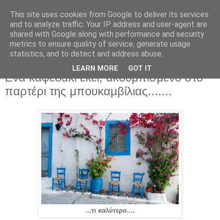
This site uses cookies from Google to deliver its services
and to analyze traffic. Your IP address and user-agent are
shared with Google along with performance and security
metrics to ensure quality of service, generate usage
statistics, and to detect and address abuse.
LEARN MORE
GOT IT
Κυριακή 2 Ιουνίου 2019
Ενα καφεδάκι εκεί, ακουμπισμένο στο
παρτέρι της μπουκαμβίλιας.......
...τι καλύτερο....