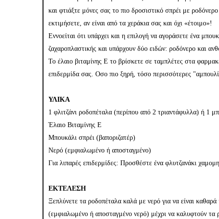
και φτιάξτε μόνες σας το πιο δροσιστικό σπρέι με ροδόνερο
εκτιμήσετε, αν είναι από τα χεράκια σας και όχι «έτοιμο»!
Εννοείται ότι υπάρχει και η επιλογή να αγοράσετε ένα μπου
ζαχαροπλαστικής και υπάρχουν δύο ειδών: ροδόνερο και αν
Το έλαιο βιταμίνης Ε το βρίσκετε σε ταμπλέτες στα φαρμακ
επιδερμίδα σας. Οσο πιο ξηρή, τόσο περισσότερες "αμπουλ
ΥΛΙΚΑ
1 φλιτζάνι ροδοπέταλα (περίπου από 2 τριαντάφυλλα) ή 1 μ
Έλαιο Βιταμίνης Ε
Μπουκάλι σπρέι (βαποριζατέρ)
Νερό (εμφιαλωμένο ή αποσταγμένο)
Για λιπαρές επιδερμίδες: Προσθέστε ένα φλυτζανάκι χαμομη
ΕΚΤΕΛΕΣΗ
Ξεπλύνετε τα ροδοπέταλα καλά με νερό για να είναι καθαρά
(εμφιαλωμένο ή αποσταγμένο νερό) μέχρι να καλυφτούν τα ρ