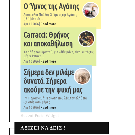
Ο Ύμνος της Αγάπης
Απόστολος Παύλος Ο 'Υμνος της Αγάπης
[13.1] ἐὰν ταῖς...
Apr 10 2026 |
Read more
Carracci: Θρήνος
και αποκαθήλωση
Τα πάθη του Χριστού, για κάθε μάνα, είναι αυτές τις
μέρες έντονα...
Apr 10 2026 |
Read more
Σήμερα δεν μιλάμε
δυνατά. Σήμερα
ακούμε την ψυχή μας
Μ.Παρασκευή: Η σιωπή που λέει την αλήθεια
🌿 Υπάρχουν μέρες...
Apr 10 2026 |
Read more
Recent Posts Widget
ΑΞΙΖΕΙ ΝΑ ΔΕΙΣ !