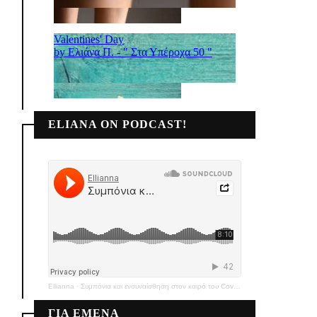
ELIANA ON PODCAST!
Ellianna
·
Συμπόνια και ενσυναίσθηση στον καιρό του Covid-19
ΓΙΑ ΕΜΕΝΑ