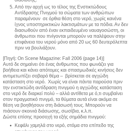
Από την αρχή ως το τέλος της Ενστικτώδους
Αντίδρασης Πνιγμού τα σώματα των ανθρώπων
παραμένουν σε όρθια θέση στο νερό, χωρίς κανένα
ίχνος υποστηρικτικών λακτισμάτων με τα πόδια. Αν δεν
διασωθούν από έναν εκπαιδευμένο ναυαγοσώστη, οι
άνθρωποι που πνίγονται μπορούν να παλέψουν στην
επιφάνεια του νερού μόνο από 20 ως 60 δευτερόλεπτα
πριν να βουλιάξουν.
[Πηγή: On Scene Magazine: Fall 2006 (page 14)]
Αυτό δε σημαίνει ότι ένας άνθρωπος που φωνάζει για
βοήθεια και κάνει απότομες και σπασμωδικές κινήσεις δεν
αντιμετωπίζει σοβαρό θέμα – βρίσκεται σε αγχώδη
κατάσταση στο νερό. Χωρίς να είναι πάντα παρούσα πριν
την ενστικτώδη αντίδραση πνιγμού η αγχώδης κατάσταση
στο νερό δε διαρκεί πολύ – αλλά αντίθετα με ό,τι συμβαίνει
στον πραγματικό πνιγμό, τα θύματα αυτά είναι ακόμα σε
θέση να βοηθήσουν στη διάσωσή τους. Μπορούν να
πιάσουν σκοινιά διάσωσης, σωσίβια, κ.λ.π.
Δώστε επίσης προσοχή τα εξής σημάδια πνιγμού:
Κεφάλι χαμηλά στο νερό, στόμα στο επίπεδο της