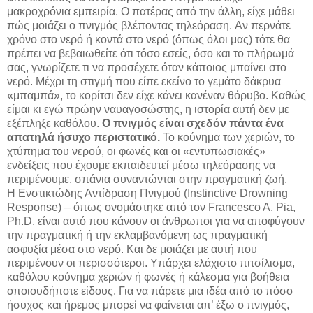
μακροχρόνια εμπειρία. Ο πατέρας από την άλλη, είχε μάθει
πώς μοιάζει ο πνιγμός βλέποντας τηλεόραση. Αν περνάτε
χρόνο στο νερό ή κοντά στο νερό (όπως όλοι μας) τότε θα
πρέπει να βεβαιωθείτε ότι τόσο εσείς, όσο και το πλήρωμά
σας, γνωρίζετε τι να προσέχετε όταν κάποιος μπαίνει στο
νερό. Μέχρι τη στιγμή που είπε εκείνο το γεμάτο δάκρυα
«μπαμπά», το κορίτσι δεν είχε κάνει κανέναν θόρυβο. Καθώς
είμαι κι εγώ πρώην ναυαγοσώστης, η ιστορία αυτή δεν με
εξέπληξε καθόλου.
Ο πνιγμός είναι σχεδόν πάντα ένα
απατηλά ήσυχο περιστατικό.
Το κούνημα των χεριών, το
χτύπημα του νερού, οι φωνές και οι «εντυπωσιακές»
ενδείξεις που έχουμε εκπαιδευτεί μέσω τηλεόρασης να
περιμένουμε, σπάνια συναντώνται στην πραγματική ζωή.
Η Ενστικτώδης Αντίδραση Πνιγμού (Instinctive Drowning
Response) – όπως ονομάστηκε από τον Francesco A. Pia,
Ph.D. είναι αυτό που κάνουν οι άνθρωποι για να αποφύγουν
την πραγματική ή την εκλαμβανόμενη ως πραγματική
ασφυξία μέσα στο νερό. Και δε μοιάζει με αυτή που
περιμένουν οι περισσότεροι. Υπάρχει ελάχιστο πιτσίλισμα,
καθόλου κούνημα χεριών ή φωνές ή κάλεσμα για βοήθεια
οποιουδήποτε είδους. Για να πάρετε μια ιδέα από το πόσο
ήσυχος και ήρεμος μπορεί να φαίνεται απ’ έξω ο πνιγμός,