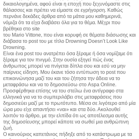
δικαιολογημένα, αφού είναι η εποχή που ξεχυνόμαστε στις
θάλασσες και πρέπει να είμαστε σε εγρήγορση. Καθώς
περνάνε δεκάδες άρθρα από τα μάτια μου καθημερινά,
νόμιζα ότι τα είχα διαβάσει όλα για το θέμα. Μέχρι που
βρέθηκα στο site
του Mario Vittone, που είναι κορυφή σε θέματα διάσωσης και
διάβασα το post του με τίτλο Drowning Doesn’t Look Like
Drowning.
Είναι ένα post του ανατρέπει όσα ξέραμε ή όσα νομίζαμε ότι
ξέραμε για τον πνιγμό. Στην ουσία εξηγεί πώς ένας
άνθρωπος μπορεί να πνίγεται δίπλα σου και εσύ να μην
παίρνεις είδηση. Μου έκανε τόσο εντύπωση το post που
επικοινώνησα μαζί του και του ζήτησα την άδεια να το
μεταφράσω και να το δημοσιεύσω στο Aspa Online.
Προσφέρθηκα επίσης να του στείλω ένα αντίγραφο στα
ελληνικά για να το συμπεριλάβει στις μεταφράσεις που
δημοσιεύει μαζί με το πρωτότυπο. Μέσα σε λιγότερο από μία
ώρα μου είχε απαντήσει «ναι» και στα δύο. Ακολουθεί
λοιπόν το άρθρο, με την ελπίδα ότι ως αποτέλεσμα αυτής
της δημοσίευσης μπορεί κάποτε να σωθεί μια ανθρώπινη
ζωή.
Ο καινούριος καπετάνιος πήδηξε από το κατάστρωμα με τα