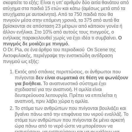
σκεφτείτε το εξής: Είναι η υπ’ αριθμόν δύο αιτία θανάτου από
ατύχημα στα παιδιά 15 ετών και κάτω (αμέσως μετά από τα
ατυχήματα με αυτοκίνητα). Από τα 750 παιδιά που θα
πνιγούν μέσα στην επόμενη χρονιά, τα 375 από αυτά θα
βρίσκονται σε απόσταση 23 μέτρων από κάποιον γονέα ή
άλλον ενήλικα. Στο 10% από αυτούς τους πνιγμούς, ο
ενήλικας παρακολουθεί χωρίς να έχει ιδέα τι συμβαίνει.
Ο
πνιγμός δε μοιάζει με πνιγμό.
Ο Dr. Pia, σε ένα άρθρο του περιοδικού On Scene της
Ακτοφυλακής, περιέγραψε την ενστικτώδη αντίδραση
πνιγμού ως εξής:
Εκτός από σπάνιες περιπτώσεις, οι άνθρωποι που
πνίγονται
δεν είναι σωματικά σε θέση να φωνάξουν
για βοήθεια.
Το αναπνευστικό σύστημα έχει
σχεδιαστεί για την αναπνοή. Η ομιλία είναι
δευτερεύουσα λειτουργία. Πρέπει να επιτελείται η
αναπνοή, πριν λάβει χώρα η ομιλία.
Το στόμα των ανθρώπων που πνίγονται βουλιάζει και
βγαίνει πάνω από την επιφάνεια του νερού εναλλάξ. Το
στόμα των ανθρώπων που πνίγονται δε μένει αρκετή
ώρα πάνω από το νερό ώστε να μπορέσουν να
εκπνεύσουν, να εισπνεύσουν και να φωνάξουν για