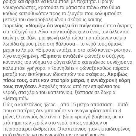
ρούχα και άρχισε να κολυμπάει με ταχύτητα. Πρώην
ναυαγοσώστης, κρατούσε τα μάτια του πάνω στο θύμα
καθώς κατευθυνόταν προς το ζευγάρι που κολυμπούσε
μεταξύ του αγκυροβολημένου σκάφους και της
παραλίας.
«Νομίζω ότι νομίζει ότι πνίγεσαι»
είπε ο άντρας
στη σύζυγό του. Λίγο πριν κατάβρεχαν ο ένας τον άλλον και
εκείνη είχε βάλει μια φωνή αλλά τώρα πια πάτωναν σε μία
λωρίδα άμμου μέσα στη θάλασσα – το νερό τους έφτανε
μέχρι το λαιμό. «Είμαστε εντάξει, τι στο καλό κάνει;» ρώτησε,
λίγο ενοχλημένη.
«Είμαστε εντάξει!
» φώναξε ο σύζυγος,
κάνοντάς του νόημα να φύγει αλλά ο καπετάνιος συνέχισε να
κολυμπάει γρήγορα. «Κουνηθείτε!» φώναξε καθώς πέρασε
μεταξύ των έκπληκτων ιδιοκτητών του σκάφους.
Ακριβώς
πίσω τους, ούτε καν στα τρία μέτρα, η εννιάχρονη κόρη
τους πνιγόταν.
Ασφαλής πάνω από την επιφάνεια του
νερού, στα χέρια του καπετάνιου, ξέσπασε σε δάκρια.
«Μπαμπά!»
Πώς ο καπετάνιος ήξερε – από 15 μέτρα απόσταση – αυτό
που ο πατέρας δεν μπορούσε να αναγνωρίσει από τα 3
μόνο; Ο πνιγμός δεν είναι η βίαιη κραυγή βοήθειας με το
χτύπημα των χεριών στο νερό, όπως νομίζουν οι
περισσότεροι άνθρωποι. Ο καπετάνιος ήταν εκπαιδευμένος
από ειδικούς να αναγνωρίζει τον πνιγμό και είχε