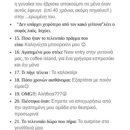
η γυναίκα του έβρισκε αποκούμπι σε μένα όταν
αυτός έφευγε (επί 40 χρόνια, ακόμη πηγαίνει!! )
στην ...ερωμένη του.
"Δεν υπάρχει χειρότερο από τον κακό γείτονα"λέει ο
σοφός λαός. Ισχύει.
15. Ποιο ήταν το τελευταίο πράγμα που
είπα:
Καληνύχτα μπουρεκίνι μου
😊
16. Αγαπημένο μου στέκι:
Νew entry στην γειτονιά
μας, το coffee island, για ένα γρήγορα εσπρεσάκι
και όχι μόνο
17. Τι πήγε τέλεια :
Το καλοκαίρι
18. Πόσο χρονών αισθάνομαι:
Εξαρτάται με ποιόν
είμαι
😉
19. OMG!!:
Αλήθεια???
😜
20. Πιέστηκα όταν:
Επρεπε να αποχωρήσω από
την αγαπημένη μου ομάδα στο θεατρικό,
προσωρινά
21. Το τελευταίο δώρο που πήρα:
Το surprise στα
γενέθλειά μου