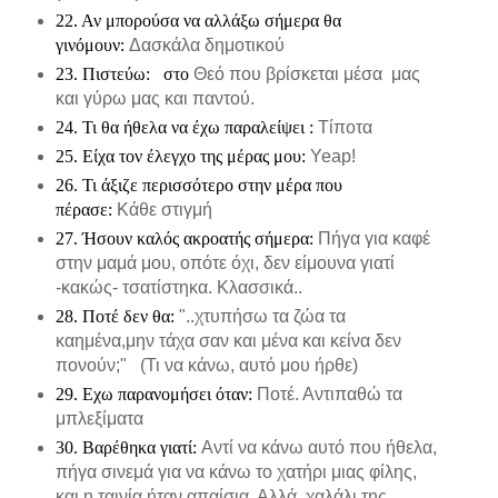
22. Αν μπορούσα να αλλάξω σήμερα θα
γινόμουν:
Δασκάλα δημοτικού
23. Πιστεύω: στο
Θεό που βρίσκεται μέσα μας
και γύρω μας και παντού.
24. Τι θα ήθελα να έχω παραλείψει :
Τίποτα
25. Είχα τον έλεγχο της μέρας μου:
Yeap!
26. Τι άξιζε περισσότερο στην μέρα που
πέρασε:
Κάθε στιγμή
27. Ήσουν καλός ακροατής σήμερα:
Πήγα για καφέ
στην μαμά μου, οπότε όχι, δεν είμουνα γιατί
-κακώς- τσατίστηκα. Κλασσικά..
28. Ποτέ δεν θα:
"..χτυπήσω τα ζώα τα
καημένα,μην τάχα σαν και μένα και κείνα δεν
πονούν;" (Τι να κάνω, αυτό μου ήρθε)
29. Εχω παρανομήσει όταν:
Ποτέ. Αντιπαθώ τα
μπλεξίματα
30. Βαρέθηκα γιατί:
Αντί να κάνω αυτό που ήθελα,
πήγα σινεμά για να κάνω το χατήρι μιας φίλης,
και η ταινία ήταν απαίσια. Αλλά, χαλάλι της...