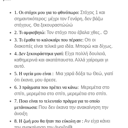
1. Οι στόχοι μου για το φθινόπωρο:
Στόχος 1 και
σημαντικότερος: μέχρι τον Γενάρη, δεν βάζω
στόχους. Θα ξεκουραστώώώ
2. Τι αμφισβητώ:
Τον στόχο που έβαλα χθες..
😊
3. Τι έμαθα το καλοκαίρι που πέρασε:
Οτι οι
διακοπές είναι τελικά μια ιδέα. Μπορώ και δίχως.
4. Δεν ξεκουράστηκα γιατί:
Είχα πολλή δουλειά,
καθημερινά και ακατάπαυστα. Αλλά χαίρομαι γι
αυτό.
5. Η υγεία μου είναι :
Μια χαρά δόξα τω Θεώ, γιατί
ότι έκανα, μου άρεσε.
6. 3 πράγματα που πρέπει να κάνω:
Μερεμέτια στο
σπίτι, μερεμέτια στο σπίτι, μερεμέτια στο σπίτι.
7. Ποιο είναι το τελευταίο πράγμα για το οποίο
μετάνοιωσα:
Που δεν έκανα την ανακαίνηση την
άνοιξη
8. Η ζωή μου θα ήταν πιο εύκολη αν :
Αν είχα κάνει
την ανακαίνηση την άνοιξη
😅