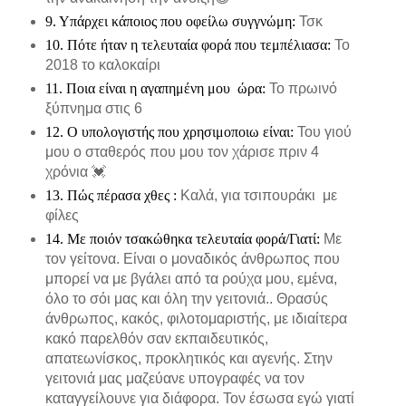
9. Υπάρχει κάποιος που οφείλω συγγνώμη:
Τσκ
10. Πότε ήταν η τελευταία φορά που τεμπέλιασα:
Το
2018 το καλοκαίρι
11. Ποια είναι η αγαπημένη μου ώρα:
Το πρωινό
ξύπνημα στις 6
12. Ο υπολογιστής που χρησιμοποιω είναι:
Του γιού
μου ο σταθερός που μου τον χάρισε πριν 4
χρόνια 💓
13. Πώς πέρασα χθες :
Καλά, για τσιπουράκι με
φίλες
14. Με ποιόν τσακώθηκα τελευταία φορά/Γιατί:
Με
τον γείτονα. Είναι ο μοναδικός άνθρωπος που
μπορεί να με βγάλει από τα ρούχα μου, εμένα,
όλο το σόι μας και όλη την γειτονιά.. Θρασύς
άνθρωπος, κακός, φιλοτομαριστής, με ιδιαίτερα
κακό παρελθόν σαν εκπαιδευτικός,
απατεωνίσκος, προκλητικός και αγενής. Στην
γειτονιά μας μαζεύανε υπογραφές να τον
καταγγείλουνε για διάφορα. Τον έσωσα εγώ γιατί