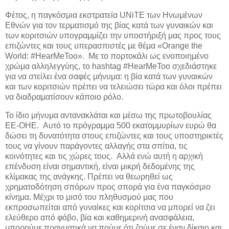
Φέτος, η παγκόσμια εκστρατεία UNiTE των Ηνωμένων
Εθνών για τον τερματισμό της βίας κατά των γυναικών και
των κοριτσιών υπογραμμίζει την υποστήριξή μας προς τους
επιζώντες και τους υπερασπιστές με θέμα «Orange the
World: #HearMeToo». Με το πορτοκάλι ως ενοποιημένο
χρώμα αλληλεγγύης, το hashtag #HearMeToo σχεδιάστηκε
για να στείλει ένα σαφές μήνυμα: η βία κατά των γυναικών
και των κοριτσιών πρέπει να τελειώσει τώρα και όλοι πρέπει
να διαδραματίσουν κάποιο ρόλο.
Το ίδιο μήνυμα αντανακλάται και μέσω της πρωτοβουλίας
ΕΕ-ΟΗΕ. Αυτό το πρόγραμμα 500 εκατομμυρίων ευρώ θα
δώσει τη δυνατότητα στους επιζώντες και τους υποστηρικτές
τους να γίνουν παράγοντες αλλαγής στα σπίτια, τις
κοινότητες και τις χώρες τους. Αλλά ενώ αυτή η αρχική
επένδυση είναι σημαντική, είναι μικρή δεδομένης της
κλίμακας της ανάγκης. Πρέπει να θεωρηθεί ως
χρηματοδότηση σπόρων προς σπορά για ένα παγκόσμιο
κίνημα. Μέχρι το μισό του πληθυσμού μας που
εκπροσωπείται από γυναίκες και κορίτσια να μπορεί να ζει
ελεύθερο από φόβο, βία και καθημερινή ανασφάλεια,
μπορούμε πραγματικά να πούμε ότι ζούμε σε έναν δίκαιο και