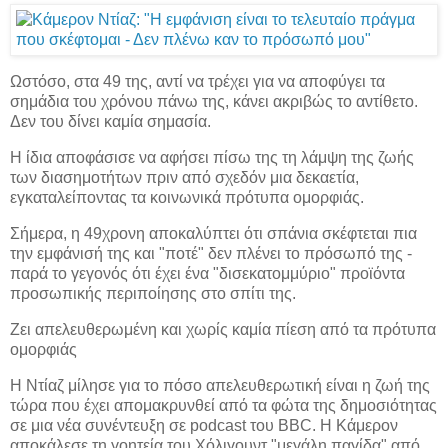
Ωστόσο, στα 49 της, αντί να τρέχει για να αποφύγει τα
σημάδια του χρόνου πάνω της, κάνει ακριβώς το αντίθετο.
Δεν του δίνει καμία σημασία.
Η ίδια αποφάσισε να αφήσει πίσω της τη λάμψη της ζωής
των διασημοτήτων πριν από σχεδόν μια δεκαετία,
εγκαταλείποντας τα κοινωνικά πρότυπα ομορφιάς.
Σήμερα, η 49χρονη αποκαλύπτει ότι σπάνια σκέφτεται πια
την εμφάνισή της και "ποτέ" δεν πλένει το πρόσωπό της -
παρά το γεγονός ότι έχει ένα "δισεκατομμύριο" προϊόντα
προσωπικής περιποίησης στο σπίτι της.
Ζει απελευθερωμένη και χωρίς καμία πίεση από τα πρότυπα
ομορφιάς
Η Ντίαζ μίλησε για το πόσο απελευθερωτική είναι η ζωή της
τώρα που έχει απομακρυνθεί από τα φώτα της δημοσιότητας
σε μια νέα συνέντευξη σε podcast του BBC. Η Κάμερον
αποκάλεσε τη γοητεία του Χόλιγουντ "μεγάλη παγίδα" από