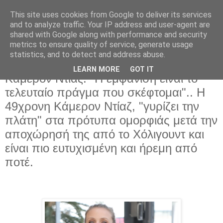
This site uses cookies from Google to deliver its services
and to analyze traffic. Your IP address and user-agent are
shared with Google along with performance and security
metrics to ensure quality of service, generate usage
statistics, and to detect and address abuse.
LEARN MORE
GOT IT
Πέμπτη 17 Μαρτίου 2022
Κάμερον Ντίαζ: "Η εμφάνιση είναι το
τελευταίο πράγμα που σκέφτομαι".. Η
49χρονη Κάμερον Ντίαζ, "γυρίζει την
πλάτη" στα πρότυπα ομορφιάς μετά την
αποχώρησή της από το Χόλιγουντ και
είναι πιο ευτυχισμένη και ήρεμη από
ποτέ.