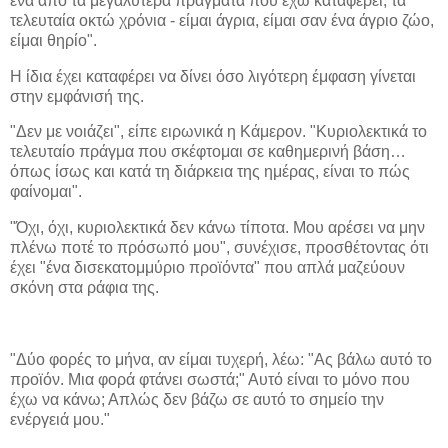
ένα από τα μεγαλύτερα πράγματα που έχω καταφέρει, τα
τελευταία οκτώ χρόνια - είμαι άγρια, είμαι σαν ένα άγριο ζώο,
είμαι θηρίο".
Η ίδια έχει καταφέρει να δίνει όσο λιγότερη έμφαση γίνεται
στην εμφάνισή της.
"Δεν με νοιάζει", είπε ειρωνικά η Κάμερον. "Κυριολεκτικά το
τελευταίο πράγμα που σκέφτομαι σε καθημερινή βάση…
όπως ίσως και κατά τη διάρκεια της ημέρας, είναι το πώς
φαίνομαι".
"Όχι, όχι, κυριολεκτικά δεν κάνω τίποτα. Μου αρέσει να μην
πλένω ποτέ το πρόσωπό μου", συνέχισε, προσθέτοντας ότι
έχει "ένα δισεκατομμύριο προϊόντα" που απλά μαζεύουν
σκόνη στα ράφια της.
"Δύο φορές το μήνα, αν είμαι τυχερή, λέω: "Ας βάλω αυτό το
προϊόν. Μια φορά φτάνει σωστά;" Αυτό είναι το μόνο που
έχω να κάνω; Απλώς δεν βάζω σε αυτό το σημείο την
ενέργειά μου."