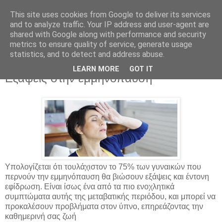
This site uses cookies from Google to deliver its services
and to analyze traffic. Your IP address and user-agent are
shared with Google along with performance and security
metrics to ensure quality of service, generate usage
statistics, and to detect and address abuse.
LEARN MORE
GOT IT
Παρασκευή 12 Ιανουαρίου 2018
Εξάψεις στην εμμηνόπαυση
Υπολογίζεται ότι τουλάχιστον το 75% των γυναικών που
περνούν την εμμηνόπαυση θα βιώσουν εξάψεις και έντονη
εφίδρωση. Είναι ίσως ένα από τα πιο ενοχλητικά
συμπτώματα αυτής της μεταβατικής περιόδου, και μπορεί να
προκαλέσουν προβλήματα στον ύπνο, επηρεάζοντας την
καθημερινή σας ζωή