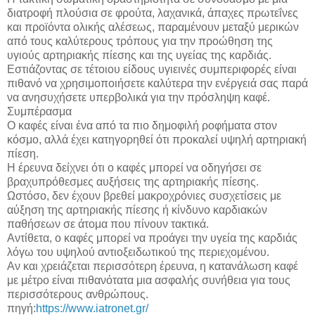
διατροφή πλούσια σε φρούτα, λαχανικά, άπαχες πρωτεΐνες
και προϊόντα ολικής αλέσεως, παραμένουν μεταξύ μερικών
από τους καλύτερους τρόπους για την προώθηση της
υγιούς αρτηριακής πίεσης και της υγείας της καρδιάς.
Εστιάζοντας σε τέτοιου είδους υγιεινές συμπεριφορές είναι
πιθανό να χρησιμοποιήσετε καλύτερα την ενέργειά σας παρά
να ανησυχήσετε υπερβολικά για την πρόσληψη καφέ.
Συμπέρασμα
Ο καφές είναι ένα από τα πιο δημοφιλή ροφήματα στον
κόσμο, αλλά έχει κατηγορηθεί ότι προκαλεί υψηλή αρτηριακή
πίεση.
Η έρευνα δείχνει ότι ο καφές μπορεί να οδηγήσει σε
βραχυπρόθεσμες αυξήσεις της αρτηριακής πίεσης.
Ωστόσο, δεν έχουν βρεθεί μακροχρόνιες συσχετίσεις με
αύξηση της αρτηριακής πίεσης ή κίνδυνο καρδιακών
παθήσεων σε άτομα που πίνουν τακτικά.
Αντίθετα, ο καφές μπορεί να προάγει την υγεία της καρδιάς
λόγω του υψηλού αντιοξειδωτικού της περιεχομένου.
Αν και χρειάζεται περισσότερη έρευνα, η κατανάλωση καφέ
με μέτρο είναι πιθανότατα μια ασφαλής συνήθεια για τους
περισσότερους ανθρώπους.
πηγή:
https://www.iatronet.gr/