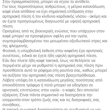
Στην πραγματικότητα, μπορεί να ισχύει το αντίθετο.
Για τους περισσότερους ανθρώπους, η μέτρια κατανάλωση
καφέ είναι απίθανο να έχει σημαντική επίδραση στην
αρτηριακή πίεση ή τον κίνδυνο καρδιακής νόσου - ακόμη και
αν έχετε προηγουμένως διαγνωστεί με υψηλή αρτηριακή
πίεση.
Ορισμένες από τις βιοενεργές ενώσεις που υπάρχουν στον
καφέ μπορεί να προσφέρουν οφέλη για την υγεία,
συμπεριλαμβανομένου του μειωμένου οξειδωτικού στρες και
της φλεγμονής.
Φυσικά, η υπερβολική έκθεση στην καφεΐνη έχει αρνητικές
συνέπειες, ειδικά αν έχετε ήδη υψηλή αρτηριακή πίεση.
Εάν δεν πίνετε ήδη καφέ τακτικά, ίσως να θελήσετε να
περιμένετε μέχρι να ρυθμιστεί η αρτηριακή σας πίεση πριν
προσθέσετε αυτό το ρόφημα στη ρουτίνα σας, καθώς μπορεί
να αυξήσει την αρτηριακή σας πίεση βραχυπρόθεσμα.
Λάβετε υπόψη ότι η κατανάλωση μεγάλης ποσότητας από
οποιοδήποτε τρόφιμο ή ποτό μπορεί να οδηγήσει σε
αρνητικές επιπτώσεις στην υγεία - ο καφές δεν αποτελεί
εξαίρεση. Είναι πάντα σημαντικό να διατηρήσετε την
ισορροπία στον τρόπο ζωής σας και τις διατροφικές σας
συνήθειες.
Η τακτική σωματική δραστηριότητα σε συνδυασμό με μια