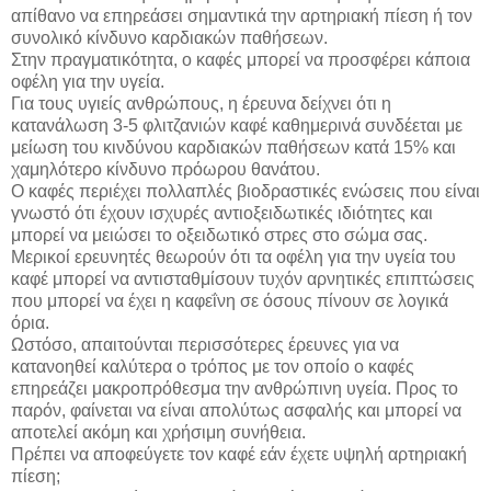
απίθανο να επηρεάσει σημαντικά την αρτηριακή πίεση ή τον
συνολικό κίνδυνο καρδιακών παθήσεων.
Στην πραγματικότητα, ο καφές μπορεί να προσφέρει κάποια
οφέλη για την υγεία.
Για τους υγιείς ανθρώπους, η έρευνα δείχνει ότι η
κατανάλωση 3-5 φλιτζανιών καφέ καθημερινά συνδέεται με
μείωση του κινδύνου καρδιακών παθήσεων κατά 15% και
χαμηλότερο κίνδυνο πρόωρου θανάτου.
Ο καφές περιέχει πολλαπλές βιοδραστικές ενώσεις που είναι
γνωστό ότι έχουν ισχυρές αντιοξειδωτικές ιδιότητες και
μπορεί να μειώσει το οξειδωτικό στρες στο σώμα σας.
Μερικοί ερευνητές θεωρούν ότι τα οφέλη για την υγεία του
καφέ μπορεί να αντισταθμίσουν τυχόν αρνητικές επιπτώσεις
που μπορεί να έχει η καφεΐνη σε όσους πίνουν σε λογικά
όρια.
Ωστόσο, απαιτούνται περισσότερες έρευνες για να
κατανοηθεί καλύτερα ο τρόπος με τον οποίο ο καφές
επηρεάζει μακροπρόθεσμα την ανθρώπινη υγεία. Προς το
παρόν, φαίνεται να είναι απολύτως ασφαλής και μπορεί να
αποτελεί ακόμη και χρήσιμη συνήθεια.
Πρέπει να αποφεύγετε τον καφέ εάν έχετε υψηλή αρτηριακή
πίεση;