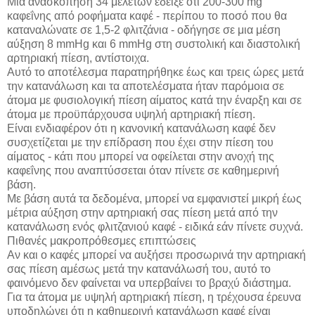
Μια ανασκόπηση 34 μελετών έδειξε ότι 200-300 mg
καφεΐνης από ροφήματα καφέ - περίπου το ποσό που θα
καταναλώνατε σε 1,5-2 φλιτζάνια - οδήγησε σε μια μέση
αύξηση 8 mmHg και 6 mmHg στη συστολική και διαστολική
αρτηριακή πίεση, αντίστοιχα.
Αυτό το αποτέλεσμα παρατηρήθηκε έως και τρεις ώρες μετά
την κατανάλωση και τα αποτελέσματα ήταν παρόμοια σε
άτομα με φυσιολογική πίεση αίματος κατά την έναρξη και σε
άτομα με προϋπάρχουσα υψηλή αρτηριακή πίεση.
Είναι ενδιαφέρον ότι η κανονική κατανάλωση καφέ δεν
συσχετίζεται με την επίδραση που έχει στην πίεση του
αίματος - κάτι που μπορεί να οφείλεται στην ανοχή της
καφεΐνης που αναπτύσσεται όταν πίνετε σε καθημερινή
βάση.
Με βάση αυτά τα δεδομένα, μπορεί να εμφανιστεί μικρή έως
μέτρια αύξηση στην αρτηριακή σας πίεση μετά από την
κατανάλωση ενός φλιτζανιού καφέ - ειδικά εάν πίνετε συχνά.
Πιθανές μακροπρόθεσμες επιπτώσεις
Αν και ο καφές μπορεί να αυξήσει προσωρινά την αρτηριακή
σας πίεση αμέσως μετά την κατανάλωσή του, αυτό το
φαινόμενο δεν φαίνεται να υπερβαίνει το βραχύ διάστημα.
Για τα άτομα με υψηλή αρτηριακή πίεση, η τρέχουσα έρευνα
υποδηλώνει ότι η καθημερινή κατανάλωση καφέ είναι