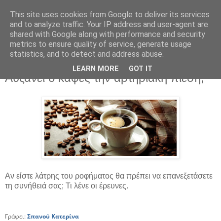
This site uses cookies from Google to deliver its services
and to analyze traffic. Your IP address and user-agent are
shared with Google along with performance and security
metrics to ensure quality of service, generate usage
statistics, and to detect and address abuse.
LEARN MORE
GOT IT
Σάββατο 8 Ιουνίου 2019
Αυξάνει ο καφές την αρτηριακή πίεση;
Αν είστε λάτρης του ροφήματος θα πρέπει να επανεξετάσετε
τη συνήθειά σας; Τι λένε οι έρευνες.
Γράφει:
Σπανού Κατερίνα