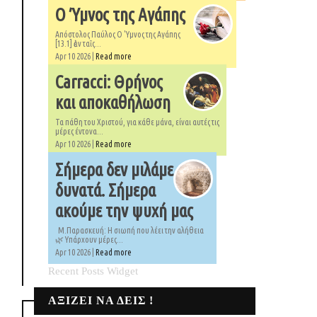
Ο Ύμνος της Αγάπης
Απόστολος Παύλος Ο 'Υμνος της Αγάπης
[13.1] ἐὰν ταῖς...
Apr 10 2026 |
Read more
Carracci: Θρήνος
και αποκαθήλωση
Τα πάθη του Χριστού, για κάθε μάνα, είναι αυτές τις
μέρες έντονα...
Apr 10 2026 |
Read more
Σήμερα δεν μιλάμε
δυνατά. Σήμερα
ακούμε την ψυχή μας
Μ.Παρασκευή: Η σιωπή που λέει την αλήθεια
🌿 Υπάρχουν μέρες...
Apr 10 2026 |
Read more
Recent Posts Widget
ΑΞΙΖΕΙ ΝΑ ΔΕΙΣ !