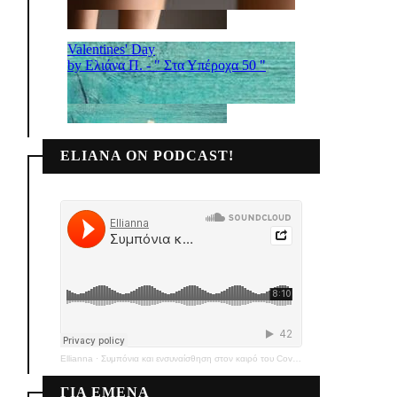
ELIANA ON PODCAST!
Ellianna
·
Συμπόνια και ενσυναίσθηση στον καιρό του Covid-19
ΓΙΑ ΕΜΕΝΑ