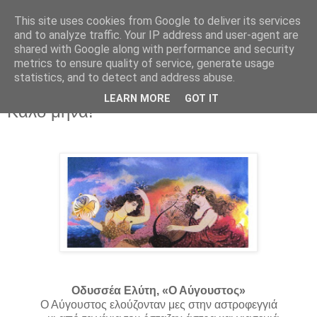
This site uses cookies from Google to deliver its services
and to analyze traffic. Your IP address and user-agent are
shared with Google along with performance and security
metrics to ensure quality of service, generate usage
statistics, and to detect and address abuse.
LEARN MORE
GOT IT
Πέμπτη 1 Αυγούστου 2019
Καλό μήνα!
Οδυσσέα Ελύτη, «Ο Αύγουστος»
Ο Αύγουστος ελούζονταν μες στην αστροφεγγιά