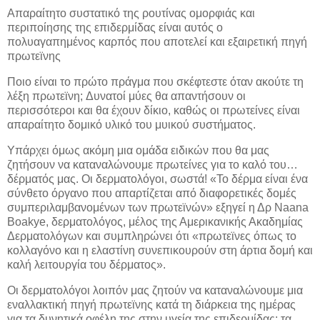
Απαραίτητο συστατικό της ρουτίνας ομορφιάς και
περιποίησης της επιδερμίδας είναι αυτός ο
πολυαγαπημένος καρπός που αποτελεί και εξαιρετική πηγή
πρωτεϊνης
Ποιο είναι το πρώτο πράγμα που σκέφτεστε όταν ακούτε τη
λέξη πρωτεϊνη; Δυνατοί μύες θα απαντήσουν οι
περισσότεροι και θα έχουν δίκιο, καθώς οι πρωτείνες είναι
απαραίτητο δομικό υλικό του μυικού συστήματος.
Υπάρχει όμως ακόμη μια ομάδα ειδικών που θα μας
ζητήσουν να καταναλώνουμε πρωτείνες για το καλό του…
δέρματός μας. Οι δερματολόγοι, σωστά! «Το δέρμα είναι ένα
σύνθετο όργανο που απαρτίζεται από διαφορετικές δομές
συμπεριλαμβανομένων των πρωτεϊνών» εξηγεί η Δρ Naana
Boakye, δερματολόγος, μέλος της Αμερικανικής Ακαδημίας
Δερματολόγων και συμπληρώνει ότι «πρωτεϊνες όπως το
κολλαγόνο και η ελαστίνη συνεπικουρούν στη άρτια δομή και
καλή λειτουργία του δέρματος».
Οι δερματολόγοι λοιπόν μας ζητούν να καταναλώνουμε μια
εναλλακτική πηγή πρωτεϊνης κατά τη διάρκεια της ημέρας
για τα δυνητικά οφέλη της στην υγεία της επιδερμίδας: τα