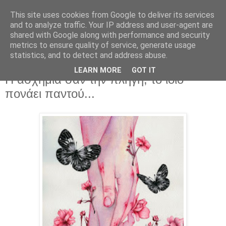
This site uses cookies from Google to deliver its services
and to analyze traffic. Your IP address and user-agent are
shared with Google along with performance and security
metrics to ensure quality of service, generate usage
statistics, and to detect and address abuse.
LEARN MORE
GOT IT
Τρίτη 27 Οκτωβρίου 2015
Η ασχήμια σαν την πληγή, το ίδιο
πονάει παντού...