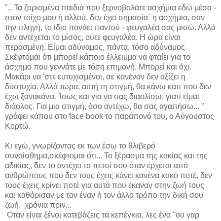
"...Τα ζορισμένα παιδιά που ξερνοβολάτε ασχήμια εδώ μέσα -
στον τοίχο μου ή αλλού, δεν έχει σημασία΄ η ασχήμια, σαν
την πληγή, το ίδιο πονάει παντού - φευγαλέα σας μισώ. Αλλά
δεν αντέχεται το μίσος, ούτε φευγαλέα. Η ώρα είναι
περασμένη. Είμαι αδύναμος, πάντα, τόσο αδύναμος.
Σκέφτομαι ότι μπορεί κάποιο έλλειμμα να φταίει για το
άσχημο που γεννάτε με τόση επιμονή. Μπορεί και όχι.
Μακάρι να 'στε ευτυχισμένοι, σε κανέναν δεν αξίζει η
δυστυχία. Αλλά τώρα, αυτή τη στιγμή, θα κάνω κάτι που δεν
έχω ξανακάνει. Ίσως και για να σας διαολίσω, γιατί είμαι
διάολος. Για μια στιγμή, όσο αντέχω, θα σας αγαπήσω... "
γράφει κάπου στο face book το παράπονό του, ο
Αύγουστος
Κορτώ.
Kι εγώ, γνωρίζοντας εκ των έσω το θλιβερό
συναίσθημα,σκέφτομαι ότι...
Το ξέρασμα της κακίας και της
αδικίας, δεν το αντέχει το πετσί σου όταν έρχεται από
ανθρώπους που δεν τους έχεις κάνει κανένα κακό ποτέ, δεν
τους έχεις κρίνει ποτέ για αυτά που έκαναν στην ζωή τους
και καθόρισαν με τον έναν ή τον άλλο τρόπο την δική σου
ζωή, χρόνια πριν...
Οταν είναι ξένοι κατεβάζεις τα κεπέγκια, λες ένα "ου γαρ