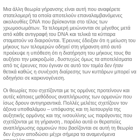
Μια άλλη θεωρία γήρανσης είναι αυτή που αναφέρετε
στατελομερή τα οποία αποτελούν επαναλαμβανόμενες
ακολουθίες
DNA
που βρίσκονται στο τέλος των
χρωμοσωμάτων. Τα τελομερή μειώνονται σε μέγεθος μετά
από κάθε αντιγραφή του
DNA
και τελικά τα κύτταρα
σταματούν να διαιρούνται. Έρευνες έδειξαν ότι η μείωση του
μήκους των τελομερών οδηγεί στη γήρανση από αυτό
προέκυψε η υπόθεση ότι η διατήρηση του μήκους τους θα
αυξήσει την μακροζωία , δυστυχώς όμως τα αποτελέσματα
από τις έρευνες που έγιναν σε αυτό τον τομέα δεν ήταν
θετικά καθώς η συνέχιση διαίρεσης των κυττάρων μπορεί να
οδηγήσει σε καρκινογένεση.
Οι θεωρίες που σχετίζονται με τις ορμόνες προτείνουν και
αυτές κάποιες μεθόδους αναπλήρωσης των ορμονών που
ίσως δρουν αντιγηραντικά. Πολλές μελέτες σχετίζουν τον
άξονα υποθαλάμου – υπόφυσης και τη λειτουργία της
αυξητικής ορμόνης και της ινσουλίνης ως παράγοντες που
σχετίζονται με τη γήρανση , παρόλο αυτά οι θεραπείες
αναπλήρωσης ορμονών που βασίζονται σε αυτή τη θεωρία
δεν έχουν αποδώσει μέχρι σήμερα τα αναμενόμενα