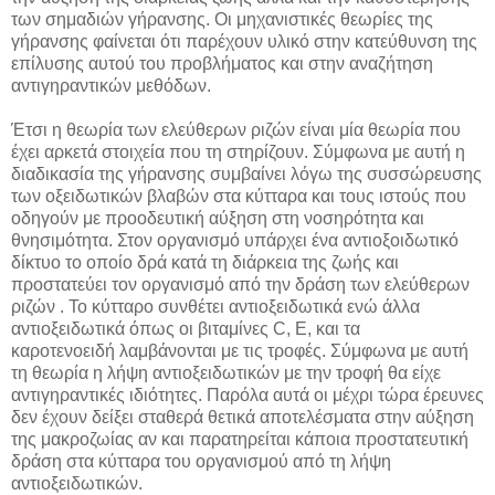
των σημαδιών γήρανσης. Οι μηχανιστικές θεωρίες της
γήρανσης φαίνεται ότι παρέχουν υλικό στην κατεύθυνση της
επίλυσης αυτού του προβλήματος και στην αναζήτηση
αντιγηραντικών μεθόδων.
Έτσι η θεωρία των ελεύθερων ριζών είναι μία θεωρία που
έχει αρκετά στοιχεία που τη στηρίζουν. Σύμφωνα με αυτή η
διαδικασία της γήρανσης συμβαίνει λόγω της συσσώρευσης
των οξειδωτικών βλαβών στα κύτταρα και τους ιστούς που
οδηγούν με προοδευ­τική αύξηση στη νοσηρότητα και
θνησιμότητα. Στον οργανισμό υπάρχει ένα αντιοξοιδωτικό
δίκτυο το οποίο δρά κατά τη διάρκεια της ζωής και
προστατεύει τον οργανισμό από την δράση των ελεύθερων
ριζών . Το κύτταρο συνθέτει αντιοξειδωτικά ενώ άλλα
αντιοξειδωτικά όπως οι βιταμίνες
C, E,
και τα
καροτενοειδή
λαμβάνονται με τις τροφές. Σύμφωνα με αυτή
τη θεωρία η λήψη αντιοξειδωτικών με την τροφή θα είχε
αντιγηραντικές ιδιότητες. Παρόλα αυτά οι μέχρι τώρα έρευνες
δεν έχουν δείξει σταθερά θετικά αποτελέσματα στην αύξηση
της μακροζωίας αν και παρατηρείται κάποια προστατευτική
δράση στα κύτταρα του οργανισμού από τη λήψη
αντιοξειδωτικών.