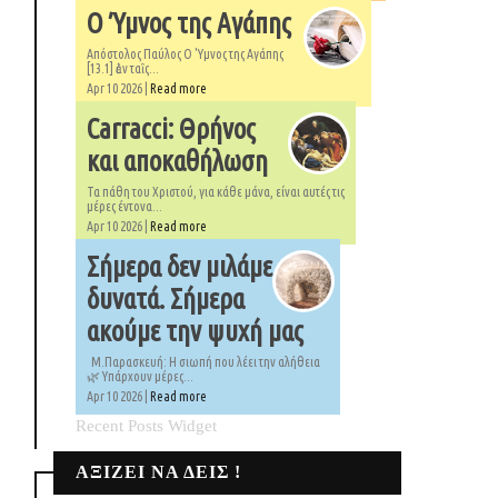
Ο Ύμνος της Αγάπης
Απόστολος Παύλος Ο 'Υμνος της Αγάπης
[13.1] ἐὰν ταῖς...
Apr 10 2026 |
Read more
Carracci: Θρήνος
και αποκαθήλωση
Τα πάθη του Χριστού, για κάθε μάνα, είναι αυτές τις
μέρες έντονα...
Apr 10 2026 |
Read more
Σήμερα δεν μιλάμε
δυνατά. Σήμερα
ακούμε την ψυχή μας
Μ.Παρασκευή: Η σιωπή που λέει την αλήθεια
🌿 Υπάρχουν μέρες...
Apr 10 2026 |
Read more
Recent Posts Widget
ΑΞΙΖΕΙ ΝΑ ΔΕΙΣ !