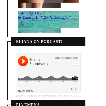
ELIANA ON PODCAST!
Ellianna
·
Συμπόνια και ενσυναίσθηση στον καιρό του Covid-19
ΓΙΑ ΕΜΕΝΑ