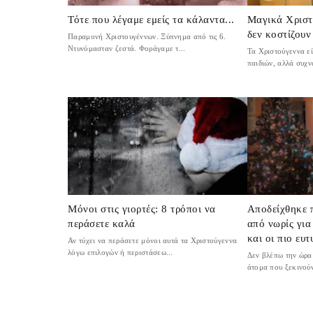
Τότε που λέγαμε εμείς τα κάλαντα...
Μαγικά Χριστο
δεν κοστίζουν
Παραμονή Χριστουγέννων. Ξύπνημα από τις 6.
Ντυνόμασταν ζεστά. Φοράγαμε τ...
Τα Χριστούγεννα εί
παιδιών, αλλά συχν
Μόνοι στις γιορτές: 8 τρόποι να
Αποδείχθηκε 
περάσετε καλά
από νωρίς για
και οι πιο ευτ
Αν τύχει να περάσετε μόνοι αυτά τα Χριστούγεννα
λόγω επιλογών ή περιστάσεω...
Δεν βλέπω την ώρα 
άτομα που ξεκινούν