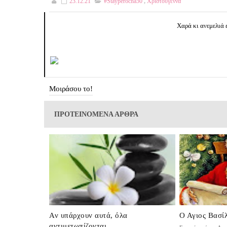
23.12.21
#stayperocha50
,
Χριστούγεννα
Χαρά κι ανεμελιά 
Μοιράσου το!
ΠΡΟΤΕΙΝΟΜΕΝΑ ΑΡΘΡΑ
Αν υπάρχουν αυτά, όλα
Ο Αγιος Βασίλ
αντιμετωπίζονται