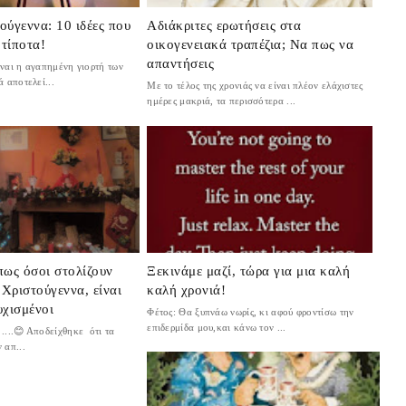
ύγεννα: 10 ιδέες που
Αδιάκριτες ερωτήσεις στα
 τίποτα!
οικογενειακά τραπέζια; Να πως να
απαντήσεις
ναι η αγαπημένη γιορτή των
ά αποτελεί...
Με το τέλος της χρονιάς να είναι πλέον ελάχιστες
ημέρες μακριά, τα περισσότερα ...
πως όσοι στολίζουν
Ξεκινάμε μαζί, τώρα για μια καλή
 Χριστούγεννα, είναι
καλή χρονιά!
υχισμένοι
Φέτος: Θα ξυπνάω νωρίς, κι αφού φροντίσω την
επιδερμίδα μου,και κάνω τον ...
....😊 Αποδείχθηκε ότι τα
 απ...