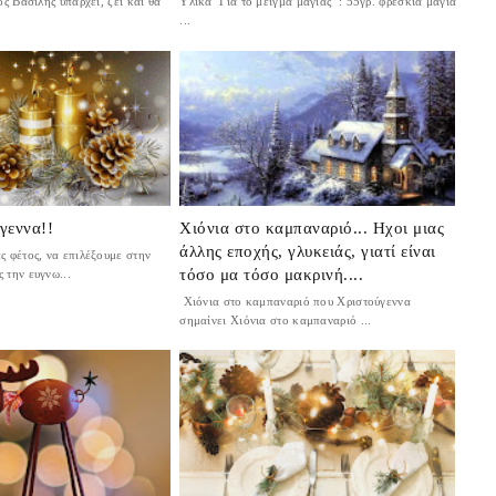
ος Βασίλης υπάρχει, ζει και θα
Υλικά Για το μείγμα μαγιάς : 55γρ. φρέσκια μαγιά
...
γεννα!!
Χιόνια στο καμπαναριό... Ηχοι μιας
άλλης εποχής, γλυκειάς, γιατί είναι
ς φέτος, να επιλέξουμε στην
τόσο μα τόσο μακρινή....
 την ευγνω...
Χιόνια στο καμπαναριό που Χριστούγεννα
σημαίνει Χιόνια στο καμπαναριό ...