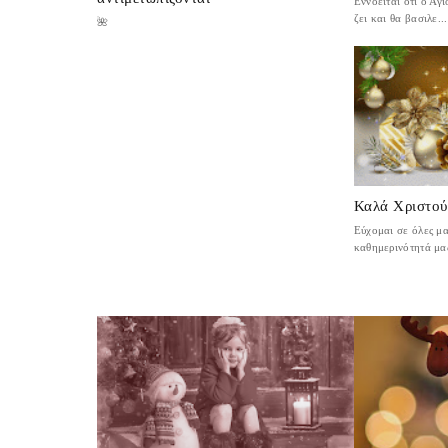
Εννοείται ότι ο Αγι
ζει και θα βασιλε...
🌺
Καλά Χριστού
Εύχομαι σε όλες μα
καθημερινότητά μας